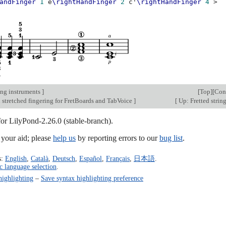
andFinger
1
e
\rightHandFinger
2
c'
\rightHandFinger
4
>
ing instruments
]
[
Top
][
Con
 stretched fingering for FretBoards and TabVoice
]
[
Up: Fretted strin
for LilyPond-2.26.0 (stable-branch).
our aid; please
help us
by reporting errors to our
bug list
.
s:
English
,
Català
,
Deutsch
,
Español
,
Français
,
日本語
.
c language selection
.
highlighting
–
Save syntax highlighting preference