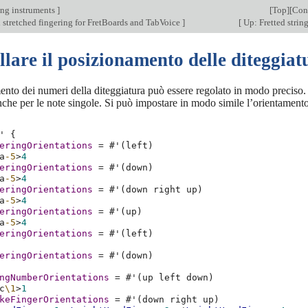
ing instruments
]
[
Top
][
Con
 stretched fingering for FretBoards and TabVoice
]
[
Up: Fretted strin
lare il posizionamento delle diteggiat
ento dei numeri della diteggiatura può essere regolato in modo preciso. P
che per le note singole. Si può impostare in modo simile l’orientamento 
'
{
eringOrientations
=
#
'
(
left
)
a
-5
>
4
eringOrientations
=
#
'
(
down
)
a
-5
>
4
eringOrientations
=
#
'
(
down
right
up
)
a
-5
>
4
eringOrientations
=
#
'
(
up
)
a
-5
>
4
eringOrientations
=
#
'
(
left
)
eringOrientations
=
#
'
(
down
)
ngNumberOrientations
=
#
'
(
up
left
down
)
c
\1
>
1
keFingerOrientations
=
#
'
(
down
right
up
)