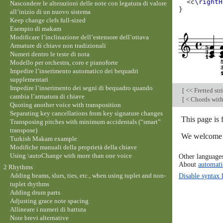
<
c
\rightH
Nascondere le alterazioni delle note con legatura di valore
}
all’inizio di un nuovo sistema
Keep change clefs full-sized
Esempio di makam
Modificare l’inclinazione dell’estensore dell’ottava
Armature di chiave non tradizionali
Numeri dentro le teste di nota
Modello per orchestra, coro e pianoforte
Impedire l’inserimento automatico dei bequadri
supplementari
Impedire l’inserimento dei segni di bequadro quando
[
<< Fretted str
cambia l’armatura di chiave
[
< Chords with
Quoting another voice with transposition
Separating key cancellations from key signature changes
This page is 
Transposing pitches with minimum accidentals (“smart”
transpose)
We welcome y
Turkish Makam example
Modifiche manuali della proprietà della chiave
Using \autoChange with more than one voice
Other language
About
automati
2 Rhythms
Disable syntax 
Adding beams, slurs, ties, etc., when using tuplet and non-
tuplet rhythms
Adding drum parts
Adjusting grace note spacing
Allineare i numeri di battuta
Note brevi alternative