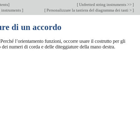
tents
]
[
Unfretted string instruments >>
]
g instruments
]
[
Personalizzare la tastiera del diagramma dei tasti >
]
ure di un accordo
erché l’orientamento funzioni, occorre usare il costrutto per gli
dei numeri di corda e delle diteggiature della mano destra.