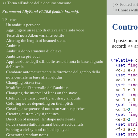
<< Torna all'indice della documentazione
[
<< Fretted str
[
< Chords with
Frammenti LilyPond v2.26.0 (stable-branch).
1 Pitches
Control
Un ambitus per voce
Aggiungere un segno di ottava a una sola voce
Teste di nota Aiken variante sottile
Il posizionam
Altering the length of beamed stems
Ambitus
accordi <> an
Ambitus dopo armatura di chiave
Ambitus su più voci
\relative
c
Applicazione degli stili delle teste di nota in base al grado
\set
fing
della scala
<
c
-1
e
-3
Cambiare automaticamente la direzione del gambo della
\set
fing
nota centrale in base alla melodia
<
c
-1
e
-3
Changing ottava text
\set
fing
Modifica dell’intervallo dell’ambitus
<
c
-1
e
-3
Changing the interval of lines on the stave
\set
fing
Clefs can be transposed by arbitrary amounts
<
c
-1
e
-3
Coloring notes depending on their pitch
\set
fing
Creating a sequence of notes on various pitches
<
c
-1
>
2
Creating custom key signatures
\set
fing
Direction of merged ‘fa’ shape note heads
<
e
-3
>
2
Force a cancellation natural before accidentals
\set
stri
<
f
\3
a
\2
Forcing a clef symbol to be displayed
\set
stro
Generating random notes