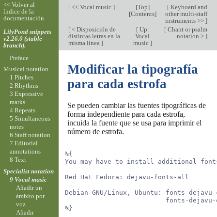
<< Volver al
[
<< Vocal music
]
[
Top
]
[
Keyboard and
índice de la
[
Contents
]
other multi-staff
documentación
instruments >>
]
[
< Disposición de
[
Up:
[
Chant or psalm
LilyPond snippets
distintas letras en la
Vocal
notation >
]
v2.26.0 (stable-
misma línea
]
music
]
branch).
Preface
Modificar la tipografía
Musical notation
1 Pitches
para cada estrofa
2 Rhythms
3 Expressive
marks
Se pueden cambiar las fuentes tipográficas de
4 Repeats
forma independiente para cada estrofa,
5 Simultaneous
incuida la fuente que se usa para imprimir el
notes
número de estrofa.
6 Staff notation
7 Editorial
annotations
%{
8 Text
You may have to install additional font
Specialist notation
Red Hat Fedora: dejavu-fonts-all
9 Vocal music
Añadir un
Debian GNU/Linux, Ubuntu: fonts-dejavu-
ámbito por
                          fonts-dejavu-
voz
%}
Añadir