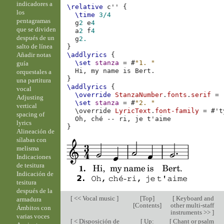
indicadores a
\relative
c''
{
los
\time
3/4
pentagramas
g
2
e
4
que se dividen
a
2
f
4
después de un
g
2.
salto de línea
}
Añadir notas
\addlyrics
{
\set
stanza
=
#
"1. "
guía
Hi,
my
name
is
Bert
.
orquestales a
}
una partitura
\addlyrics
{
vocal
\override
StanzaNumber
.
fonts
.
serif
=
Adjusting
\set
stanza
=
#
"2. "
vertical
\
override
LyricText
.
font-family
=
#
't
spacing of
Oh
,
ché
--
ri
,
je
lyrics
}
Alineación de
sílabas con
melisma
Indicaciones
de tesitura
Indicación de
tesitura
después de la
[
<< Vocal music
]
[
Top
]
[
Keyboard and
armadura
[
Contents
]
other multi-staff
Ámbitos con
instruments >>
]
varias voces
[
< Disposición de
[
Up:
[
Chant or psalm