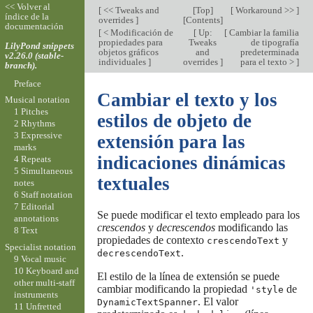
<< Volver al
[
<< Tweaks and
[
Top
]
[
Workaround >>
]
índice de la
overrides
]
[
Contents
]
documentación
[
< Modificación de
[
Up:
[
Cambiar la familia
propiedades para
Tweaks
de tipografía
LilyPond snippets
objetos gráficos
and
predeterminada
v2.26.0 (stable-
individuales
]
overrides
]
para el texto >
]
branch).
Preface
Cambiar el texto y los
Musical notation
1 Pitches
estilos de objeto de
2 Rhythms
3 Expressive
extensión para las
marks
indicaciones dinámicas
4 Repeats
5 Simultaneous
textuales
notes
6 Staff notation
7 Editorial
Se puede modificar el texto empleado para los
annotations
crescendos
y
decrescendos
modificando las
8 Text
propiedades de contexto
y
crescendoText
Specialist notation
.
decrescendoText
9 Vocal music
10 Keyboard and
El estilo de la línea de extensión se puede
other multi-staff
cambiar modificando la propiedad
de
'style
instruments
. El valor
DynamicTextSpanner
11 Unfretted