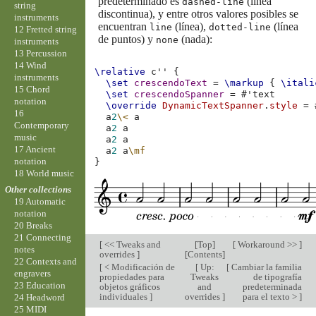
predeterminado es
(línea
dashed-line
string
discontinua), y entre otros valores posibles se
instruments
encuentran
(línea),
(línea
line
dotted-line
12 Fretted string
de puntos) y
(nada):
none
instruments
13 Percussion
14 Wind
\relative
c''
{
instruments
\set
crescendoText
=
\markup
{
\itali
15 Chord
\set
crescendoSpanner
=
#
'text
notation
\override
DynamicTextSpanner
.
style
=
16
a
2
\<
a
Contemporary
a
2
a
music
a
2
a
17 Ancient
a
2
a
\mf
notation
}
18 World music
Other collections
19 Automatic
notation
20 Breaks
21 Connecting
[
<< Tweaks and
[
Top
]
[
Workaround >>
]
notes
overrides
]
[
Contents
]
22 Contexts and
[
< Modificación de
[
Up:
[
Cambiar la familia
engravers
propiedades para
Tweaks
de tipografía
23 Education
objetos gráficos
and
predeterminada
individuales
]
overrides
]
para el texto >
]
24 Headword
25 MIDI