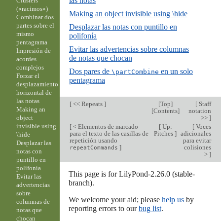
las notas
Clusters
(«racimos»)
Making an object invisible using \hide
Combinar dos
partes sobre el
Desplazar las notas con puntillo en
mismo
polifonía
pentagrama
Evitar las advertencias sobre columnas
Impresión de
de notas que chocan
acordes
complejos
Dos pares de
en un solo
\partCombine
Forzar el
pentagrama
desplazamiento
horizontal de
las notas
[
<< Repeats
]
[
Top
]
[
Staff
Making an
[
Contents
]
notation
>>
]
object
invisible using
[
< Elementos de marcado
[
Up:
[
Voces
para el texto de las casillas de
Pitches
]
adicionales
\hide
repetición usando
para evitar
Desplazar las
]
colisiones
repeatCommands
notas con
>
]
puntillo en
polifonía
This page is for LilyPond-2.26.0 (stable-
Evitar las
branch).
advertencias
sobre
We welcome your aid; please
help us
by
columnas de
reporting errors to our
bug list
.
notas que
chocan