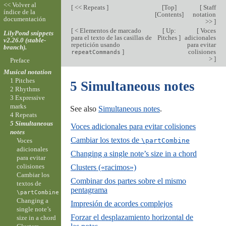
<< Volver al
[
<< Repeats
]
[
Top
]
[
Staff
índice de la
[
Contents
]
notation
documentación
>>
]
[
< Elementos de marcado
[
Up:
[
Voces
LilyPond snippets
para el texto de las casillas de
Pitches
]
adicionales
v2.26.0 (stable-
repetición usando
para evitar
branch).
]
colisiones
repeatCommands
>
]
Preface
Musical notation
1 Pitches
5 Simultaneous notes
2 Rhythms
3 Expressive
marks
See also
Simultaneous notes
.
4 Repeats
5 Simultaneous
Voces adicionales para evitar colisiones
notes
Cambiar los textos de
\partCombine
Voces
adicionales
Changing a single note’s size in a chord
para evitar
colisiones
Clusters («racimos»)
Cambiar los
Combinar dos partes sobre el mismo
textos de
pentagrama
\partCombine
Changing a
Impresión de acordes complejos
single note’s
Forzar el desplazamiento horizontal de
size in a chord