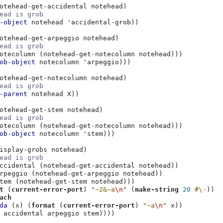
otehead-get-accidental
notehead
)
ead is grob
-object
notehead
'accidental-grob
))
otehead-get-arpeggio
notehead
)
ead is grob
otecolumn
(
notehead-get-notecolumn
notehead
)))
ob-object
notecolumn
'arpeggio
)))
otehead-get-notecolumn
notehead
)
ead is grob
-parent
notehead
X
))
otehead-get-stem
notehead
)
ead is grob
otecolumn
(
notehead-get-notecolumn
notehead
)))
ob-object
notecolumn
'stem
)))
isplay-grobs
notehead
)
ead is grob
ccidental
(
notehead-get-accidental
notehead
))
rpeggio
(
notehead-get-arpeggio
notehead
))
tem
(
notehead-get-stem
notehead
)))
t
(
current-error-port
)
"~2&~a
\n
"
(
make-string
20
#\-
))
ach
da
(
x
)
(
format
(
current-error-port
)
"~a
\n
"
x
))
accidental
arpeggio
stem
))))