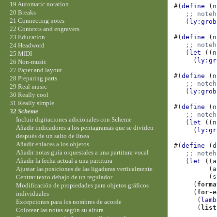
19 Automatic notation
#(
define
(
n
20 Breaks
;; noteh
21 Connecting notes
(
ly:grob
22 Contexts and engravers
#(
define
(
n
23 Education
;; noteh
24 Headword
(
let
((
n
25 MIDI
(
ly:gr
26 Non-music
27 Paper and layout
#(
define
(
n
28 Preparing parts
;; noteh
29 Real music
(
ly:grob
30 Really cool
31 Really simple
#(
define
(
n
32 Scheme
;; noteh
Incluir digitaciones adicionales con Scheme
(
let
((
n
Añadir indicadores a los pentagramas que se dividen
(
ly:gr
después de un salto de línea
Añadir enlaces a los objetos
#(
define
(
d
Añadir notas guía orquestales a una partitura vocal
;; noteh
Añadir la fecha actual a una partitura
(
let
((
a
(
a
Ajustar las posiciones de las ligaduras verticalmente
(
s
Centrar texto debajo de un regulador
(
forma
Modificación de propiedades para objetos gráficos
(
for-e
individuales
(
lamb
Excepciones para los nombres de acorde
(
list
Colorear las notas según su altura