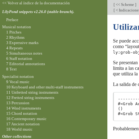
<< Volver al índice de la documentación
[
<< Scheme
]
[
< Indicacione
LilyPond snippets v2.26.0 (stable-branch).
Preface
Utiliza
Musical notation
1 Pitches
2 Rhythms
Se puede acce
3 Expressive marks
como “layout 
4 Repeats
ly:grob-ob
5 Simultaneous notes
6 Staff notation
Se presentan
7 Editorial annotations
limita a las 
8 Text
que utiliza l
Specialist notation
9 Vocal music
La salida de 
10 Keyboard and other multi-staff instruments
11 Unfretted string instruments
12 Fretted string instruments
--------
13 Percussion
#<Grob A
14 Wind instruments
()

15 Chord notation
16 Contemporary music
17 Ancient notation
Probablemente
18 World music
Other collections