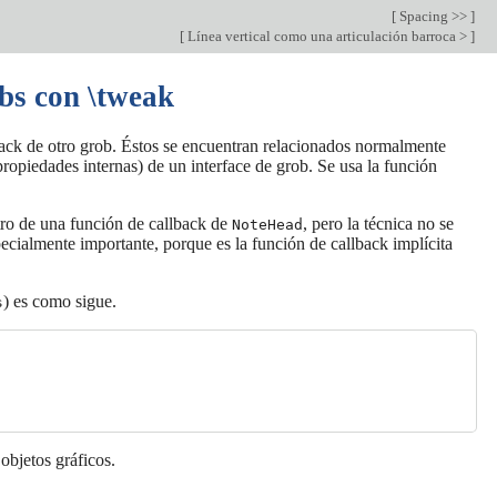
[
Spacing >>
]
[
Línea vertical como una articulación barroca >
]
obs con \tweak
back de otro grob. Éstos se encuentran relacionados normalmente
propiedades internas) de un interface de grob. Se usa la función
ro de una función de callback de
, pero la técnica no se
NoteHead
ecialmente importante, porque es la función de callback implícita
) es como sigue.
s
objetos gráficos.