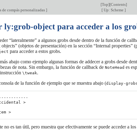
[
Top
][
Contents
]
s de compás personalizadas
]
[
Up: Scheme
]
r ly:grob-object para acceder a los gr
der “lateralmente” a algunos grobs desde dentro de la función de call
objects” (objetos de presentación) en la sección “Internal properties” (
para acceder a estos grobs.
ject
 más abajo como ejemplo algunas formas de addecer a grobs desde dent
cabezas de nota. Sin embargo, la función de callback de
es esp
NoteHead
a instrucción
.
\tweak
consola de la función de ejemplo que se muestra abajo (
display-grob
------------

ccidental >

 no es tan útil, pero muestra que efectivamente se puede acceder a los 