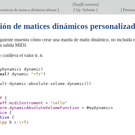
[
Top
][
Contents
]
cuencia de notas a distintas alturas
]
[
Up: Scheme
]
[
Personal
ión de matices dinámicos personaliza
guiente muestra cómo crear una marda de matiz dinámico, no incluida en
la salida MIDI.
conlleva el valor
.
z
0.9
yDynamics
dynamic
)
ual?
dynamic
"rfz"
)
ult-dynamic-absolute-volume
dynamic
)))
f
{
aff
.
midiInstrument
=
"cello"
ore
.
dynamicAbsoluteVolumeFunction
=
#
myDynamics
ice
{
tive
{
\pp
b
c
-\rfz