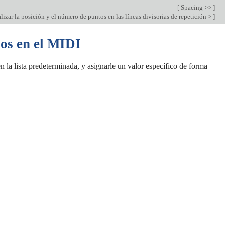
[
Spacing >>
]
izar la posición y el número de puntos en las líneas divisorias de repetición >
]
dos en el MIDI
 la lista predeterminada, y asignarle un valor específico de forma