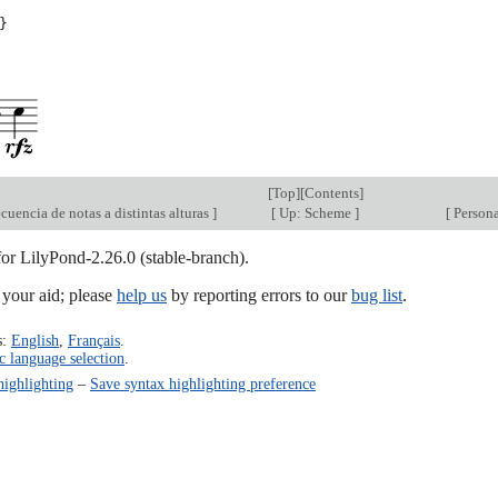
}
[
Top
][
Contents
]
cuencia de notas a distintas alturas
]
[
Up: Scheme
]
[
Personal
for LilyPond-2.26.0 (stable-branch).
our aid; please
help us
by reporting errors to our
bug list
.
s:
English
,
Français
.
c language selection
.
highlighting
–
Save syntax highlighting preference