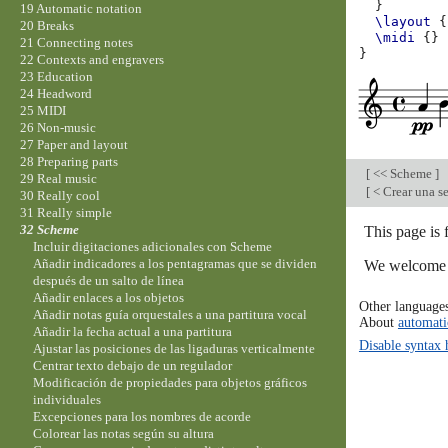
}
19 Automatic notation
\layout
{
20 Breaks
\midi
{}
21 Connecting notes
}
22 Contexts and engravers
23 Education
24 Headword
25 MIDI
26 Non-music
27 Paper and layout
28 Preparing parts
[
<< Scheme
]
29 Real music
[
< Crear una se
30 Really cool
31 Really simple
32 Scheme
This page is 
Incluir digitaciones adicionales con Scheme
Añadir indicadores a los pentagramas que se dividen
We welcome y
después de un salto de línea
Añadir enlaces a los objetos
Other language
Añadir notas guía orquestales a una partitura vocal
About
automati
Añadir la fecha actual a una partitura
Disable syntax 
Ajustar las posiciones de las ligaduras verticalmente
Centrar texto debajo de un regulador
Modificación de propiedades para objetos gráficos
individuales
Excepciones para los nombres de acorde
Colorear las notas según su altura