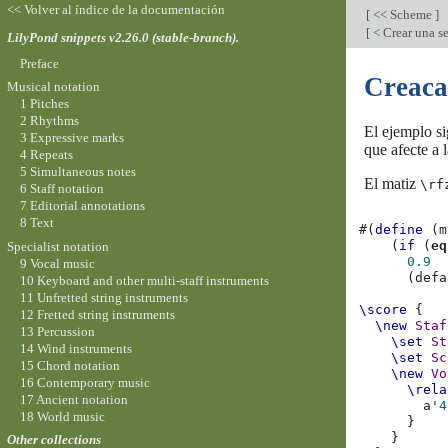
<< Volver al índice de la documentación
[
<< Scheme
]
[
< Crear una se
LilyPond snippets v2.26.0 (stable-branch).
Preface
Creaca
Musical notation
1 Pitches
2 Rhythms
El ejemplo si
3 Expressive marks
que afecte a 
4 Repeats
5 Simultaneous notes
El matiz
\rf
6 Staff notation
7 Editorial annotations
8 Text
#(
define
(
m
(
if
(
eq
Specialist notation
0.9
9 Vocal music
(
defa
10 Keyboard and other multi-staff instruments
11 Unfretted string instruments
\score
{
12 Fretted string instruments
\new
Staf
13 Percussion
\set
St
14 Wind instruments
\set
Sc
15 Chord notation
\new
Vo
16 Contemporary music
\rela
17 Ancient notation
a'
4
18 World music
}
}
Other collections