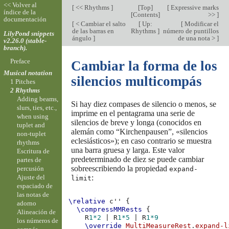
<< Volver al
[
<< Rhythms
]
[
Top
]
[
Expressive marks
índice de la
[
Contents
]
>>
]
documentación
[
< Cambiar el salto
[
Up:
[
Modificar el
de las barras en
Rhythms
]
número de puntillos
LilyPond snippets
ángulo
]
de una nota >
]
v2.26.0 (stable-
branch).
Preface
Cambiar la forma de los
Musical notation
silencios multicompás
1 Pitches
2 Rhythms
Adding beams,
Si hay diez compases de silencio o menos, se
slurs, ties, etc.,
imprime en el pentagrama una serie de
when using
silencios de breve y longa (conocidos en
tuplet and
alemán como “Kirchenpausen”, «silencios
non-tuplet
eclesiásticos»); en caso contrario se muestra
rhythms
una barra gruesa y larga. Este valor
Escritura de
predeterminado de diez se puede cambiar
partes de
sobreescribiendo la propiedad
percusión
expand-
:
Ajuste del
limit
espaciado de
las notas de
\relative
c''
{
adorno
\compressMMRests
{
Alineación de
R
1*2
|
R
1*5
|
R
1*9
los números de
\override
MultiMeasureRest
.
expand-l