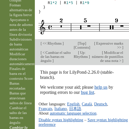
compás
R
1*2
|
R
1*5
|
R
1*9
Formas
}
alternativas de
}
la figura breve
Apoyatura o
nota de adorno
antes de la
línea divisoria
Subdivisiones
[
<< Rhythms
]
[
Top
]
[
Expressive marks
de barra
[
Contents
]
>>
]
automáticas
[
< Cambiar el salto
[
Up:
[
Modificar el
Modificar
de las barras en
Rhythms
]
número de puntillos
duraciones
ángulo
]
de una nota >
]
automáticamente
Finales de
This page is for LilyPond-2.26.0 (stable-
barra en el
branch).
contexto Score
Barras
We welcome your aid; please
help us
by
recortadas
reporting errors to our
bug list
.
Barras que
atraviesan
saltos de línea
Other languages:
English
,
Català
,
Deutsch
,
Cambiar el
Français
,
Italiano
,
日本語
.
salto de las
About
automatic language selection
.
barras en
Disable syntax highlighting
–
Save syntax highlighting
ángulo
preference
Cambiar la