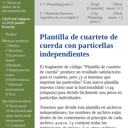
<< Volver al
[
<< Preparing parts
]
[
Top
]
[
Real
índice de la
[
Contents
]
music >>
]
documentación
[
< Numerar silencios
[
Up:
[
Real
seguidos de un compás
]
Preparing
music >
]
LilyPond snippets
parts
]
v2.26.0 (stable-
branch).
Preface
Plantilla de cuarteto de
Musical notation
cuerda con particellas
1 Pitches
2 Rhythms
independientes
3 Expressive
marks
4 Repeats
El fragmento de código “Plantilla de cuarteto
5 Simultaneous
de cuerda” produce un resultado satisfactorio
notes
para el cuarteto, pero ¿y si tenemos que
6 Staff notation
imprimir las particellas? Esta nueva plantilla
7 Editorial
muestra cómo usar la funcionalidad
\tag
annotations
(etiqueta) para dividir fácilmente una pieza en
8 Text
particellas individuales.
Specialist notation
9 Vocal music
Tenemos que dividir esta plantilla en archivos
10 Keyboard and
independientes; los nombres de archivo están
other multi-staff
dentro de los comentarios al principio de cada
instruments
archivo.
contiene todas las
piece.ly
11 Unfretted
definiciones de música. Los otros archivos