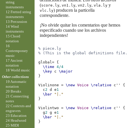
string
(
,
,
,
y
score.ly
vn1.ly
vn2.ly
vla.ly
instruments
) producen la particella
vlc.ly
12 Fretted string
correspondiente.
instruments
13 Percussion
¡No olvide quitar los comentarios que hemos
14 Wind
especificado cuando use los archivos
instruments
independientes!
15 Chord
notation
16
% piece.ly
Contemporary
% (This is the global definitions file.
music
17 Ancient
global
=
{
notation
\time
4/4
18 World music
\key
c
\major
}
Other collections
19 Automatic
Violinone
=
\new
Voice
\relative
c''
{
notation
c
2
d
e
1
20 Breaks
\bar
"|."
21 Connecting
}
notes
22 Contexts and
Violintwo
=
\new
Voice
\relative
c''
{
engravers
g
2
g
e
1
23 Education
\bar
"|."
24 Headword
}
25 MIDI