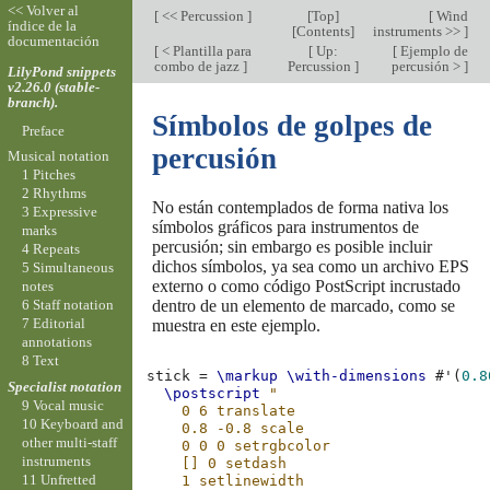
<< Volver al
[
<< Percussion
]
[
Top
]
[
Wind
índice de la
[
Contents
]
instruments >>
]
documentación
[
< Plantilla para
[
Up:
[
Ejemplo de
combo de jazz
]
Percussion
]
percusión >
]
LilyPond snippets
v2.26.0 (stable-
branch).
Símbolos de golpes de
Preface
percusión
Musical notation
1 Pitches
2 Rhythms
No están contemplados de forma nativa los
3 Expressive
símbolos gráficos para instrumentos de
marks
percusión; sin embargo es posible incluir
4 Repeats
dichos símbolos, ya sea como un archivo EPS
5 Simultaneous
externo o como código PostScript incrustado
notes
dentro de un elemento de marcado, como se
6 Staff notation
7 Editorial
muestra en este ejemplo.
annotations
8 Text
stick
=
\markup
\with-dimensions
#
'
(
0.8
Specialist notation
\postscript
"
9 Vocal music
    0 6 translate
10 Keyboard and
    0.8 -0.8 scale
other multi-staff
    0 0 0 setrgbcolor
instruments
    [] 0 setdash
11 Unfretted
    1 setlinewidth