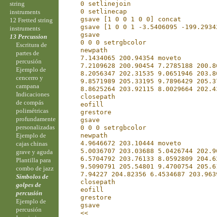
string
    0 setlinejoin
    0 setlinecap
instruments
    gsave [1 0 0 1 0 0] concat
12 Fretted string
    gsave [1 0 0 1 -3.5406095 -199.2934
instruments
    gsave
13 Percussion
    0 0 0 setrgbcolor
Escritura de
    newpath
partes de
    7.1434065 200.94354 moveto
percusión
    7.2109628 200.90454 7.2785188 200.8
Ejemplo de
    8.2056347 202.31535 9.0651946 203.8
cencerro y
    9.8571989 205.33195 9.7896429 205.3
campana
    8.8625264 203.92115 8.0029664 202.4
Indicaciones
    closepath
de compás
    eofill
polimétricas
    grestore
profundamente
    gsave
personalizadas
    0 0 0 setrgbcolor
Ejemplo de
    newpath
    4.9646672 203.10444 moveto
cajas chinas
    5.0036707 203.03688 5.0426744 202.9
grave y aguda
    6.5704792 203.76133 8.0592809 204.6
Plantilla para
    9.5090791 205.54801 9.4700754 205.6
combo de jazz
    7.94227 204.82356 6.4534687 203.963
Símbolos de
    closepath
golpes de
    eofill
percusión
    grestore
Ejemplo de
    gsave
percusión
    <<