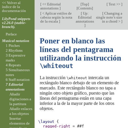
<< Volver al
[
<< Editorial
[
Top
]
[
Text >>
]
índice de la
annotations
]
[
Contents
]
documentación
[
< Aplicar estilos de
[
Up:
[
Changing a
cabeza según la nota
Editorial
single note’s size
LilyPond snippets
de la escala
]
annotations
in a chord >
]
v2.26.0 (stable-
]
branch).
Preface
Poner en blanco las
Musical notation
1 Pitches
líneas del pentagrama
2 Rhythms
3 Expressive
utilizando la instrucción
marks
\whiteout
4 Repeats
5 Simultaneous
notes
La instrucción
intercala un
\whiteout
6 Staff notation
rectángulo blanco debajo de un elemento de
7 Editorial
marcado. Este rectángulo blanco no tapa a
annotations
ningún otro objeto gráfico, puesto que las
Añadir
líneas del pentagrama están en una capa
digitaciones a
inferior a la de la mayor parte de los otros
la partitura
objetos.
Añadir enlaces
a los objetos
Insertar
\layout
{
elementos de
ragged-right
=
#
#f