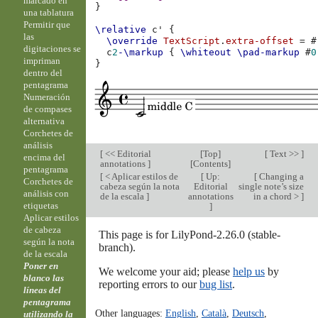
marcado en
}
una tablatura
Permitir que
\relative
c'
{
las
\override
TextScript
.
extra-offset
=
#
digitaciones se
c
2
-\markup
{
\whiteout
\pad-markup
#
0
impriman
}
dentro del
pentagrama
Numeración
de compases
alternativa
Corchetes de
análisis
[
<< Editorial
[
Top
]
[
Text >>
]
encima del
annotations
]
[
Contents
]
pentagrama
[
< Aplicar estilos de
[
Up:
[
Changing a
Corchetes de
cabeza según la nota
Editorial
single note’s size
análisis con
de la escala
]
annotations
in a chord >
]
etiquetas
]
Aplicar estilos
de cabeza
This page is for LilyPond-2.26.0 (stable-
según la nota
branch).
de la escala
Poner en
We welcome your aid; please
help us
by
blanco las
reporting errors to our
bug list
.
líneas del
pentagrama
Other languages:
English
,
Català
,
Deutsch
,
utilizando la