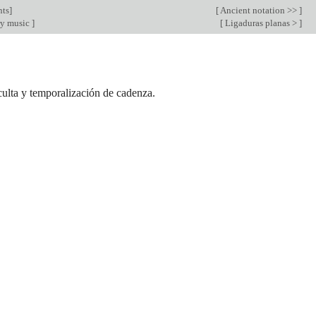
nts
]
[
Ancient notation >>
]
y music
]
[
Ligaduras planas >
]
culta y temporalización de cadenza.