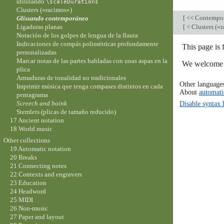
utilizando
\scaleDurations
Clusters («racimos»)
[
<< Contempor
Glissando contemporáneo
[
< Clusters («
Ligaduras planas
Notación de los golpes de lengua de la flauta
Indicaciones de compás polimétricas profundamente
This page is 
personalizadas
Marcar notas de las partes habladas con unas aspas en la
We welcome y
plica
Armaduras de tonalidad no tradicionales
Other language
Imprimir música que tenga compases distintos en cada
About
automati
pentagrama
Screech and boink
Disable syntax 
Stemlets (plicas de tamaño reducido)
17 Ancient notation
18 World music
Other collections
19 Automatic notation
20 Breaks
21 Connecting notes
22 Contexts and engravers
23 Education
24 Headword
25 MIDI
26 Non-music
27 Paper and layout