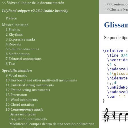
<< Volver al índice de la documentación
[
<< Contempor
[
< Clusters («
LilyPond snippets v2.26.0 (stable-branch).
Preface
Glissa
Musical notation
1 Pitches
2 Rhythms
Se puede tipo
3 Expressive marks
4 Repeats
5 Simultaneous notes
\relative
c
6 Staff notation
\time
3/4
7 Editorial annotations
\override
8 Text
c
4
c
\cadenzaO
Specialist notation
c
4
\glissa
9 Vocal music
\hideNote
10 Keyboard and other multi-staff instruments
c,,
4
11 Unfretted string instruments
\unHideNo
12 Fretted string instruments
\cadenzaO
13 Percussion
\bar
"|"
14 Wind instruments
}
15 Chord notation
16 Contemporary music
Barras recortadas
Regulador interrumpido
Modificar el compás dentro de una sección polimétrica