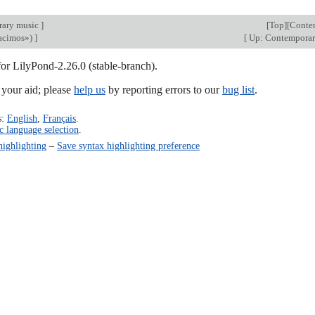
ary music
]
[
Top
][
Conte
racimos»)
]
[
Up: Contemporar
for LilyPond-2.26.0 (stable-branch).
our aid; please
help us
by reporting errors to our
bug list
.
s:
English
,
Français
.
c language selection
.
highlighting
–
Save syntax highlighting preference