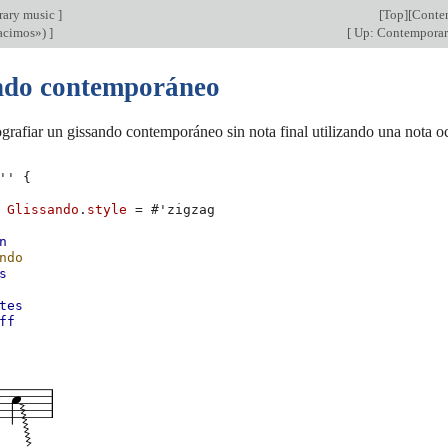
ary music
]
[
Top
][
Conte
racimos»)
]
[
Up: Contemporar
ndo contemporáneo
grafiar un gissando contemporáneo sin nota final utilizando una nota o
''
{
Glissando
.
style
=
#
'zigzag
n
ndo
s
tes
ff