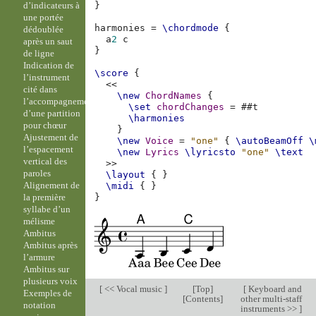
d’indicateurs à
}
une portée
harmonies
=
\chordmode
{
dédoublée
a
2
c
après un saut
}
de ligne
Indication de
\score
{
l’instrument
<<
cité dans
\new
ChordNames
{
l’accompagnement
\set
chordChanges
=
#
#t
d’une partition
\harmonies
pour chœur
}
Ajustement de
\new
Voice
=
"one"
{
\autoBeamOff
\
l’espacement
\new
Lyrics
\lyricsto
"one"
\text
vertical des
>>
paroles
\layout
{
}
Alignement de
\midi
{
}
la première
}
syllabe d’un
mélisme
Ambitus
Ambitus après
l’armure
Ambitus sur
plusieurs voix
[
<< Vocal music
]
[
Top
]
[
Keyboard and
Exemples de
[
Contents
]
other multi-staff
notation
instruments >>
]