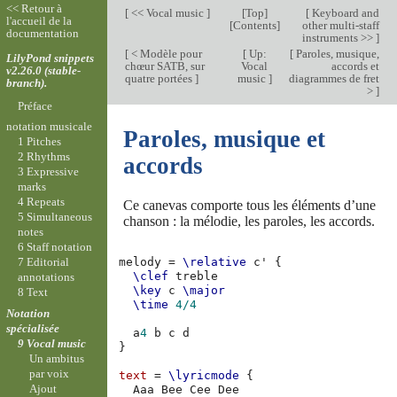
<< Retour à
[
<< Vocal music
]
[
Top
]
[
Keyboard and
l'accueil de la
[
Contents
]
other multi-staff
documentation
instruments >>
]
[
< Modèle pour
[
Up:
[
Paroles, musique,
LilyPond snippets
chœur SATB, sur
Vocal
accords et
v2.26.0 (stable-
quatre portées
]
music
]
diagrammes de fret
branch).
>
]
Préface
notation musicale
Paroles, musique et
1 Pitches
2 Rhythms
accords
3 Expressive
marks
4 Repeats
Ce canevas comporte tous les éléments d’une
5 Simultaneous
chanson : la mélodie, les paroles, les accords.
notes
6 Staff notation
7 Editorial
melody
=
\relative
c'
{
\clef
treble
annotations
\key
c
\major
8 Text
\time
4/4
Notation
spécialisée
a
4
b
c
d
9 Vocal music
}
Un ambitus
par voix
text
=
\lyricmode
{
Ajout
Aaa
Bee
Cee