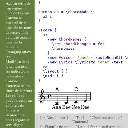
}
Aplicar estils de
cap segons la
harmonies
=
\chordmode
{
nota de l’escala
a
2
c
Canviar la
}
direcció de la
plica de les notes
\score
{
de tercera línia
<<
automàticament,
\new
ChordNames
{
basat en la
\set
chordChanges
=
#
#t
melodia
\harmonies
Changing ottava
}
text
\new
Voice
=
"one"
{
\autoBeamOff
\
Modificació de
\new
Lyrics
\lyricsto
"one"
\text
la separació en
>>
les indicacions
\layout
{
}
\midi
{
}
de tessitura
}
Canviar
l’interval de les
línies de la pauta
Les claus es
poden transposar
en intervals
arbitraris
Acolorir les
[
<< Vocal music
]
[
Top
]
[
Chord notation >>
]
notes segons la
[
Contents
]
seva alçada
[
< Plantilla de cor
[
Up:
[
Single-staff template