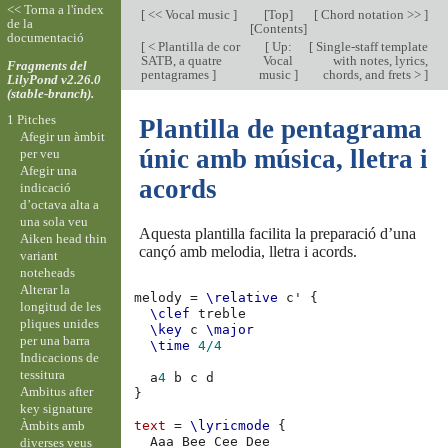
<< Torna a l'índex
[
<< Vocal music
]
[
Top
]
[
Chord notation >>
]
de la
[
Contents
]
documentació
[
< Plantilla de cor
[
Up:
[
Single-staff template
SATB, a quatre
Vocal
with notes, lyrics,
Fragments del
pentagrames
]
music
]
chords, and frets >
]
LilyPond v2.26.0
(stable-branch).
1 Pitches
Plantilla de pentagrama
Afegir un àmbit
únic amb música, lletra i
per veu
Afegir una
acords
indicació
d’octava alta a
una sola veu
Aquesta plantilla facilita la preparació d’una
Aiken head thin
cançó amb melodia, lletra i acords.
variant
noteheads
Alterar la
melody
=
\relative
c'
{
longitud de les
\clef
treble
pliques unides
\key
c
\major
per una barra
\time
4/4
Indicacions de
tessitura
a
4
b
c
d
Ambitus after
}
key signature
Àmbits amb
text
=
\lyricmode
{
Aaa
Bee
Cee
diverses veus