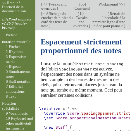
<< Retour à
[
<< Tweaks and
[
Top
]
[
Workaround >>
]
l'accueil de la
overrides
]
[
Contents
]
documentation
[
< Affichage du
[
Up:
[
Retrait de
crochet de n-olet du
Tweaks
l’accolade à la
LilyPond snippets
côté des têtes de
and
première ligne d’une
v2.26.0 (stable-
note
]
overrides
]
pièce pour piano >
]
branch).
Préface
Espacement strictement
notation musicale
1 Pitches
proportionnel des notes
2 Rhythms
3 Expressive
marks
Lorsque la propriété
strict-note-spacing
4 Repeats
de l’objet
est activée,
SpacingSpanner
5 Simultaneous
l’espacement des notes dans un système ne
notes
tient compte ni des barres de mesure ni des
6 Staff notation
clefs, qui se retrouvent placées juste avant la
7 Editorial
note qui tombe au même moment. Ceci peut
annotations
entraîner certaines collisions.
8 Text
Notation
spécialisée
\relative
c''
<<
9 Vocal music
\override
Score
.
SpacingSpanner
.
strict
\set
Score
.
proportionalNotationDurati
10 Keyboard and
other multi-staff
\new
Staff
{
instruments