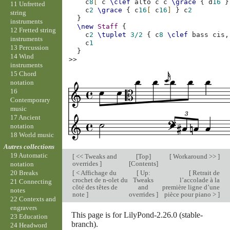
c
8
[
c
\clef
alto
c
c
\grace
{
d
16
}
11 Unfretted
c
2
\grace
{
c
16
[
c
16
]
}
c
2
string
}
instruments
\new
Staff
{
12 Fretted string
c
2
\tuplet
3/2
{
c
8
\clef
bass
cis,
instruments
c
1
13 Percussion
}
14 Wind
>>
instruments
15 Chord
notation
16
Contemporary
music
17 Ancient
notation
18 World music
Autres collections
19 Automatic
[
<< Tweaks and
[
Top
]
[
Workaround >>
]
overrides
]
[
Contents
]
notation
[
< Affichage du
[
Up:
[
Retrait de
20 Breaks
crochet de n-olet du
Tweaks
l’accolade à la
21 Connecting
côté des têtes de
and
première ligne d’une
notes
note
]
overrides
]
pièce pour piano >
]
22 Contexts and
engravers
This page is for LilyPond-2.26.0 (stable-
23 Education
branch).
24 Headword