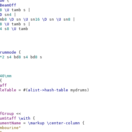
de
{
BeamOff
8
\U
tamb
s
|
D
sn
4
|
mb
8
\D
sn
\U
sn
16
\D
sn
\U
sn
8
|
8
\U
tamb
s
|
4
s
8
\U
tamb
rummode
{
*2
s
4
bd
8
s
4
bd
8
40\mm
{
aff
leTable
=
#(
alist->hash-table
mydrums
)
fGroup
<<
umStaff
\with
{
umentName
=
\markup
\center-column
{
mbourine"