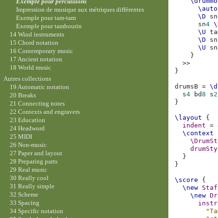
\drummo
Exemple pour percussions
\auto
Impression de musique aux métriques différentes
\D
sn
Exemple pour tam-tam
sn
4
\
Exemple pour tambourin
\U
ta
14 Wind instruments
\D
sn
15 Chord notation
\U
sn
16 Contemporary music
}
17 Ancient notation
>>
18 World music
}
Autres collections
drumsB
=
\d
19 Automatic notation
s
4
bd
8
s
2
20 Breaks
}
21 Connecting notes
22 Contexts and engravers
\layout
{
23 Education
indent
=
24 Headword
\context
25 MIDI
\DrumSt
26 Non-music
drumSty
27 Paper and layout
}
28 Preparing parts
}
29 Real music
30 Really cool
\score
{
31 Really simple
\new
Staf
32 Scheme
\new
Dr
33 Spacing
instr
"Ta
34 Specific notation