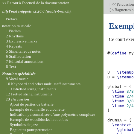
<< Retour à l'accueil de la documentation
[
<< Percussio
[
< Baguettes p
LilyPond snippets v2.26.0 (stable-branch).
Préface
Exempl
notation musicale
1 Pitches
2 Rhythms
Ce court exem
3 Expressive marks
4 Repeats
5 Simultaneous notes
#(
define
my
6 Staff notation
7 Editorial annotations
8 Text
U
=
\stemUp
Notation spécialisée
D
=
\stemDo
9 Vocal music
10 Keyboard and other multi-staff instruments
global
=
{
11 Unfretted string instruments
\time
3/8
12 Fretted string instruments
\time
2/4
13 Percussion
\time
3/8
Ajout de parties de batterie
\time
2/4
Exemple de sonnaille et clochette
}
Indication personnalisée d’une polymétrie complexe
Exemple de woodblocks haut et bas
drumsA
=
{
Symboles de jazz
\context
Baguettes pour percussion
\global