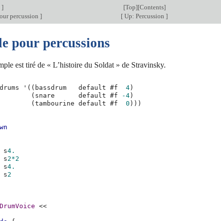
n
]
[
Top
][
Contents
]
our percussion
]
[
Up: Percussion
]
e pour percussions
ple est tiré de « L’histoire du Soldat » de Stravinsky.
drums
'
((
bassdrum
default
#f
4
)
(
snare
default
#f
-4
)
(
tambourine
default
#f
0
)))
wn
s
4.
s
2*2
s
4.
s
2
DrumVoice
<<