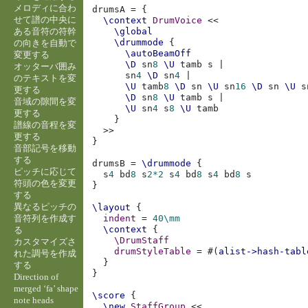
メロディに合わ
drumsA
=
{
せて譜の中央に
\context
DrumVoice
<<
ある音符の符幹
\global
\drummode
{
の向きを自動で
\autoBeamOff
変更する
\D
sn
8
\U
tamb
s
|
オッターバ囲み
sn
4
\D
sn
4
|
のテキストを変
\U
tamb
8
\D
sn
\U
sn
16
\D
sn
\U
s
更する
\D
sn
8
\U
tamb
s
|
音域の隙間を変
\U
sn
4
s
8
\U
tamb
更する
}
譜線の音程を変
>>
更する
}
音部記号を移動
する
drumsB
=
\drummode
{
ピッチに応じて
s
4
bd
8
s
2*2
s
4
bd
8
s
4
bd
8
符頭の色を変更
}
する
異なるピッチの
\layout
{
音符列を作成す
indent
=
40\mm
\context
{
る
\DrumStaff
カスタマイズさ
drumStyleTable
=
#(
alist->hash-tabl
れた調号を作成
}
する
}
Direction of
merged ‘fa’ shape
\score
{
note heads
\new
StaffGroup
<<