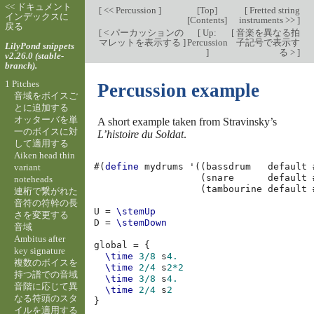
<< ドキュメント
[
<< Percussion
]
[
Top
]
[
Fretted string
インデックスに
[
Contents
]
instruments >>
]
戻る
[
< パーカッションの
[
Up:
[
音楽を異なる拍
マレットを表示する
]
Percussion
子記号で表示す
LilyPond snippets
]
る >
]
v2.26.0 (stable-
branch).
1 Pitches
Percussion example
音域をボイスご
とに追加する
オッターバを単
A short example taken from Stravinsky’s
一のボイスに対
L’histoire du Soldat
.
して適用する
Aiken head thin
#(
define
mydrums
'
((
bassdrum
default
variant
(
snare
default
noteheads
(
tambourine
default
連桁で繋がれた
音符の符幹の長
U
=
\stemUp
さを変更する
D
=
\stemDown
音域
Ambitus after
global
=
{
key signature
\time
3/8
s
4.
複数のボイスを
\time
2/4
s
2*2
持つ譜での音域
\time
3/8
s
4.
音階に応じて異
\time
2/4
s
2
なる符頭のスタ
}
イルを適用する