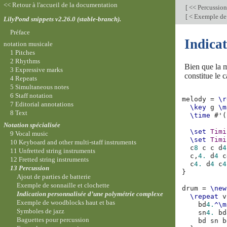
<< Retour à l'accueil de la documentation
[
<< Percussio
[
< Exemple de 
LilyPond snippets v2.26.0 (stable-branch).
Préface
Indica
notation musicale
1 Pitches
2 Rhythms
Bien que la m
3 Expressive marks
constitue le 
4 Repeats
5 Simultaneous notes
6 Staff notation
melody
=
\r
7 Editorial annotations
\key
g
\m
8 Text
\time
#
'
(
Notation spécialisée
\set
Timi
9 Vocal music
\set
Timi
10 Keyboard and other multi-staff instruments
c
8
c
c
d
4
11 Unfretted string instruments
c,
4.
d
4
c
12 Fretted string instruments
c
4.
d
4
c
4
13 Percussion
}
Ajout de parties de batterie
Exemple de sonnaille et clochette
drum
=
\new
Indication personnalisée d’une polymétrie complexe
\repeat
v
Exemple de woodblocks haut et bas
bd
4.
^\m
Symboles de jazz
sn
4.
bd
Baguettes pour percussion
bd
sn
b