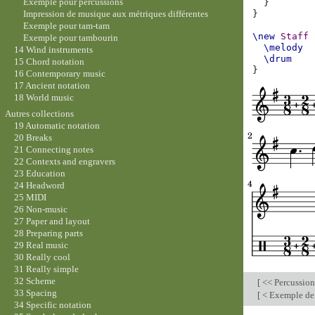
Exemple pour percussions
}
Impression de musique aux métriques différentes
}
Exemple pour tam-tam
\new
Staff
Exemple pour tambourin
\melody
14 Wind instruments
\drum
15 Chord notation
}
16 Contemporary music
17 Ancient notation
18 World music
Autres collections
19 Automatic notation
20 Breaks
21 Connecting notes
22 Contexts and engravers
23 Education
24 Headword
25 MIDI
26 Non-music
27 Paper and layout
28 Preparing parts
29 Real music
30 Really cool
31 Really simple
32 Scheme
[
<< Percussio
33 Spacing
[
< Exemple de 
34 Specific notation