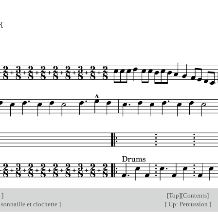
{
n
]
[
Top
][
Contents
]
sonnaille et clochette
]
[
Up: Percussion
]