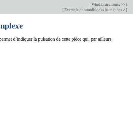
[
Wind instruments >>
]
[
Exemple de woodblocks haut et bas >
]
omplexe
rmet d’indiquer la pulsation de cette pièce qui, par ailleurs,