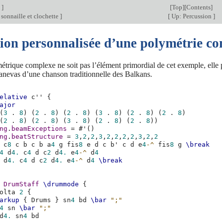
n
]
[
Top
][
Contents
]
sonnaille et clochette
]
[
Up: Percussion
]
tion personnalisée d’une polymétrie c
étrique complexe ne soit pas l’élément primordial de cet exemple, elle pe
canevas d’une chanson traditionnelle des Balkans.
elative
c''
{
ajor
(
3
.
8
)
(
2
.
8
)
(
2
.
8
)
(
3
.
8
)
(
2
.
8
)
(
2
.
8
)
(
2
.
8
)
(
2
.
8
)
(
3
.
8
)
(
2
.
8
)
(
2
.
8
))
ng
.
beamExceptions
=
#
'
()
ng
.
beatStructure
=
3
,
2
,
2
,
3
,
2
,
2
,
2
,
2
,
3
,
2
,
2
c
8
c
b
c
b
a
4
g
fis
8
e
d
c
b'
c
d
e
4
-^
fis
8
g
\break
4
d
4.
c
4
d
c
2
d
4.
e
4
-^
d
4
d
4.
c
4
d
c
2
d
4.
e
4
-^
d
4
\break
DrumStaff
\drummode
{
olta
2
{
arkup
{
Drums
}
sn
4
bd
\bar
";"
4
sn
\bar
";"
d
4.
sn
4
bd