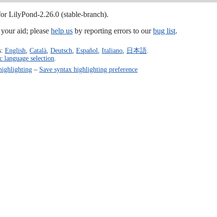
for LilyPond-2.26.0 (stable-branch).
our aid; please
help us
by reporting errors to our
bug list
.
s:
English
,
Català
,
Deutsch
,
Español
,
Italiano
,
日本語
.
c language selection
.
highlighting
–
Save syntax highlighting preference