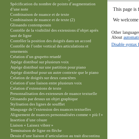
Spécification du nombre de points d’augmentation
This page is 
d’une note
Combinaison de nuance et de texte
We welcome y
Combinaison de nuance et de texte (2)
Glissando contemporain
Contrôle de la visibilité des extensions d’objet après
Other language
saut de ligne
About
automati
Contrôler la position des doigtés dans un accord
Disable syntax 
Contrôle de l’ordre vertical des articulations et
ornements
Création d’un grupetto retardé
Arpège distribué sur plusieurs voix
Arpège distribué sur une partition pour piano
Arpège distribué pour un autre contexte que le piano
Création de doigtés sur deux caractères
Création d’une liaison entre plusieurs voix
Création d’extensions de texte
Personnalisation des extenseurs de nuance textuelle
Glissando par dessus un objet graphique
Stylisation des lignes de soufflet
Masquage de l’extension des nuances textuelles
Alignement de nuances personnalisées comme « più f »
Insertion d’une césure
Liaison « Laissez vibrer »
Terminaison de ligne en flèche
Dessin d’une liaison d’articulation au trait discontinu