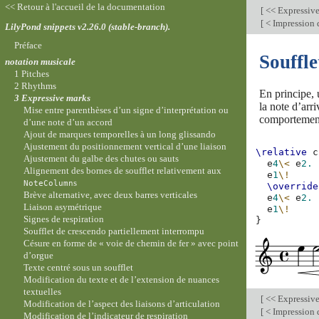
<< Retour à l'accueil de la documentation
[
<< Expressiv
[
< Impression 
LilyPond snippets v2.26.0 (stable-branch).
Préface
Souffle
notation musicale
1 Pitches
2 Rhythms
En principe, 
3 Expressive marks
la note d’arr
Mise entre parenthèses d’un signe d’interprétation ou
comportement
d’une note d’un accord
Ajout de marques temporelles à un long glissando
Ajustement du positionnement vertical d’une liaison
\relative
c
Ajustement du galbe des chutes ou sauts
e
4
\<
e
2.
Alignement des bornes de soufflet relativement aux
e
1
\!
s
NoteColumn
\override
Brève alternative, avec deux barres verticales
e
4
\<
e
2.
Liaison asymétrique
e
1
\!
Signes de respiration
}
Soufflet de crescendo partiellement interrompu
Césure en forme de « voie de chemin de fer » avec point
d’orgue
Texte centré sous un soufflet
Modification du texte et de l’extension de nuances
textuelles
[
<< Expressiv
Modification de l’aspect des liaisons d’articulation
[
< Impression 
Modification de l’indicateur de respiration