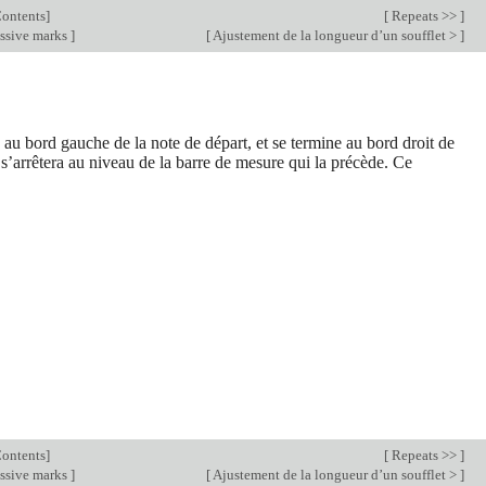
ontents
]
[
Repeats >>
]
ssive marks
]
[
Ajustement de la longueur d’un soufflet >
]
u bord gauche de la note de départ, et se termine au bord droit de
t s’arrêtera au niveau de la barre de mesure qui la précède. Ce
ontents
]
[
Repeats >>
]
ssive marks
]
[
Ajustement de la longueur d’un soufflet >
]