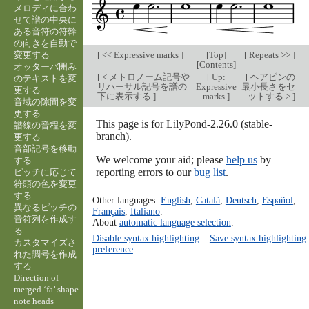
メロディに合わ
せて譜の中央に
ある音符の符幹
の向きを自動で
変更する
[
<< Expressive marks
]
[
Top
]
[
Repeats >>
]
[
Contents
]
オッターバ囲み
[
< メトロノーム記号や
[
Up:
[
ヘアピンの
のテキストを変
リハーサル記号を譜の
Expressive
最小長さをセ
更する
下に表示する
]
marks
]
ットする >
]
音域の隙間を変
更する
This page is for LilyPond-2.26.0 (stable-
譜線の音程を変
branch).
更する
音部記号を移動
We welcome your aid; please
help us
by
する
reporting errors to our
bug list
.
ピッチに応じて
符頭の色を変更
する
Other languages:
English
,
Català
,
Deutsch
,
Español
,
異なるピッチの
Français
,
Italiano
.
音符列を作成す
About
automatic language selection
.
る
Disable syntax highlighting
–
Save syntax highlighting
カスタマイズさ
preference
れた調号を作成
する
Direction of
merged ‘fa’ shape
note heads