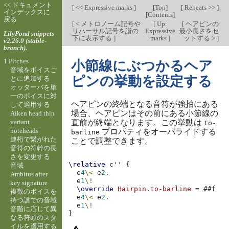
<< ドキュメント
[
<< Expressive marks
]
[
Top
]
[
Repeats >>
]
インデックスに
[
Contents
]
戻る
[
< メトロノーム記号や
[
Up:
[
ヘアピンの
リハーサル記号を譜の
Expressive
最小長さをセ
LilyPond snippets
下に表示する
]
marks
]
ットする >
]
v2.26.0 (stable-
branch).
1 Pitches
小節線にぶつかるヘア
音域をボイスご
ピンの挙動を設定する
とに追加する
オッターバを単
一のボイスに対
ヘアピンの終端となる音符が強拍にある
して適用する
場合、ヘアピンはその前にある小節線の
Aiken head thin
variant
直前が終端となります。この挙動は
to-
noteheads
プロパティをオーバライドする
barline
連桁で繋がれた
ことで調整できます。
音符の符幹の長
さを変更する
\relative
c''
{
音域
e
4
\<
e
2.
Ambitus after
e
1
\!
key signature
\override
Hairpin
.
to-barline
=
#
#f
複数のボイスを
e
4
\<
e
2.
持つ譜での音域
e
1
\!
音階に応じて異
}
なる符頭のスタ
イルを適用する