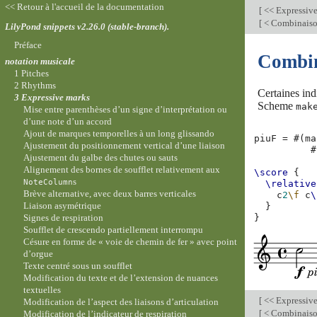
<< Retour à l'accueil de la documentation
[
<< Expressiv
[
< Combinaison
LilyPond snippets v2.26.0 (stable-branch).
Préface
Combina
notation musicale
1 Pitches
2 Rhythms
Certaines in
3 Expressive marks
Scheme
mak
Mise entre parenthèses d’un signe d’interprétation ou
d’une note d’un accord
Ajout de marques temporelles à un long glissando
piuF
=
#(
ma
Ajustement du positionnement vertical d’une liaison
#
Ajustement du galbe des chutes ou sauts
Alignement des bornes de soufflet relativement aux
\score
{
s
NoteColumn
\relative
Brève alternative, avec deux barres verticales
c
2
\f
c
\
Liaison asymétrique
}
Signes de respiration
}
Soufflet de crescendo partiellement interrompu
Césure en forme de « voie de chemin de fer » avec point
d’orgue
Texte centré sous un soufflet
Modification du texte et de l’extension de nuances
textuelles
[
<< Expressiv
Modification de l’aspect des liaisons d’articulation
[
< Combinaison
Modification de l’indicateur de respiration