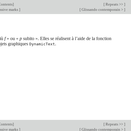
ontents
]
[
Repeats >>
]
ssive marks
]
[
Glissando contemporain >
]
più
f
» ou «
p
subito ». Elles se réalisent à l’aide de la fonction
bjets graphiques
.
DynamicText
ontents
]
[
Repeats >>
]
ssive marks
]
[
Glissando contemporain >
]