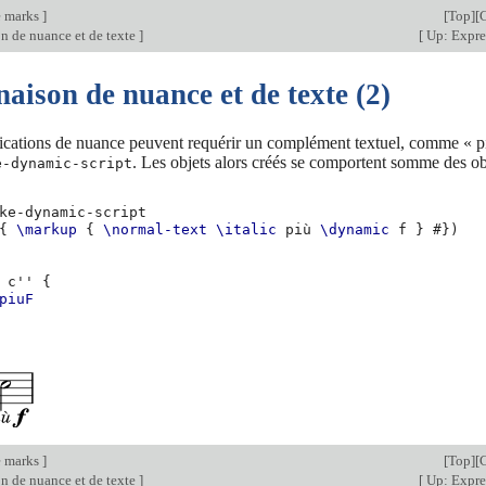
e marks
]
[
Top
][
C
 de nuance et de texte
]
[
Up: Expre
ison de nuance et de texte (2)
dications de nuance peuvent requérir un complément textuel, comme « 
. Les objets alors créés se comportent somme des o
e-dynamic-script
ke-dynamic-script
{
\markup
{
\normal-text
\italic
più
\dynamic
f
}
#})
c''
{
piuF
e marks
]
[
Top
][
C
 de nuance et de texte
]
[
Up: Expre