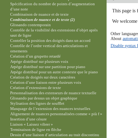
Spécification du nombre de points d’augmentation
d’une note
This page is 
Combinaison de nuance et de texte
Combinaison de nuance et de texte (2)
We welcome y
Glissando contemporain
Contrôle de la visibilité des extensions d’objet après
Other language
saut de ligne
About
automati
Contrôler la position des doigtés dans un accord
Disable syntax 
Contrôle de l’ordre vertical des articulations et
ornements
Création d’un grupetto retardé
Arpège distribué sur plusieurs voix
Arpège distribué sur une partition pour piano
Arpège distribué pour un autre contexte que le piano
Création de doigtés sur deux caractères
Création d’une liaison entre plusieurs voix
Création d’extensions de texte
Personnalisation des extenseurs de nuance textuelle
Glissando par dessus un objet graphique
Stylisation des lignes de soufflet
Masquage de l’extension des nuances textuelles
Alignement de nuances personnalisées comme « più f »
Insertion d’une césure
Liaison « Laissez vibrer »
Terminaison de ligne en flèche
Dessin d’une liaison d’articulation au trait discontinu