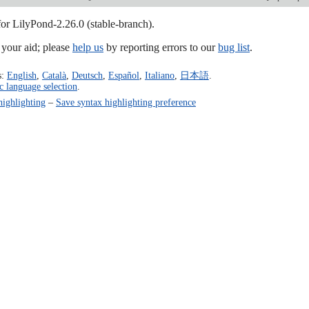
for LilyPond-2.26.0 (stable-branch).
our aid; please
help us
by reporting errors to our
bug list
.
s:
English
,
Català
,
Deutsch
,
Español
,
Italiano
,
日本語
.
c language selection
.
highlighting
–
Save syntax highlighting preference