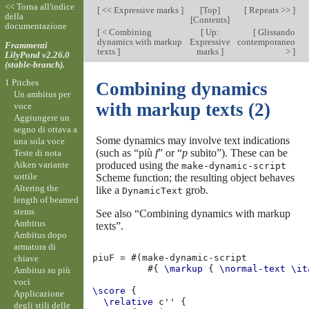
<< Torna all'indice
[
<< Expressive marks
]
[
Top
]
[
Repeats >>
]
della
[
Contents
]
documentazione
[
< Combining
[
Up:
[
Glissando
dynamics with markup
Expressive
contemporaneo
Frammenti
texts
]
marks
]
>
]
LilyPond v2.26.0
(stable-branch).
1 Pitches
Combining dynamics
Un ambitus per
with markup texts (2)
voce
Aggiungere un
segno di ottava a
Some dynamics may involve text indications
una sola voce
(such as “più
f
” or “
p
subito”). These can be
Teste di nota
Aiken variante
produced using the
make-dynamic-script
sottile
Scheme function; the resulting object behaves
Altering the
like a
grob.
DynamicText
length of beamed
stems
See also “Combining dynamics with markup
Ambitus
texts”.
Ambitus dopo
armatura di
piuF
=
#(
make-dynamic-script
chiave
#{
\markup
{
\normal-text
\it
Ambitus su più
voci
\score
{
Applicazione
\relative
c''
{
degli stili delle