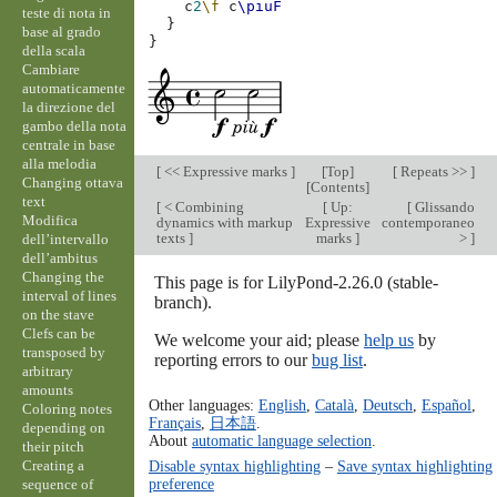
c
2
\f
c
\piuF
teste di nota in
}
base al grado
}
della scala
Cambiare
automaticamente
la direzione del
gambo della nota
centrale in base
alla melodia
[
<< Expressive marks
]
[
Top
]
[
Repeats >>
]
Changing ottava
[
Contents
]
text
[
< Combining
[
Up:
[
Glissando
Modifica
dynamics with markup
Expressive
contemporaneo
texts
]
marks
]
>
]
dell’intervallo
dell’ambitus
Changing the
This page is for LilyPond-2.26.0 (stable-
interval of lines
branch).
on the stave
Clefs can be
We welcome your aid; please
help us
by
transposed by
reporting errors to our
bug list
.
arbitrary
amounts
Other languages:
English
,
Català
,
Deutsch
,
Español
,
Coloring notes
Français
,
日本語
.
depending on
About
automatic language selection
.
their pitch
Creating a
Disable syntax highlighting
–
Save syntax highlighting
preference
sequence of