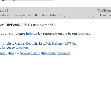
ation
]
[
Top
][
Con
c doigté espacé pour
et
]
[
Up: Chord n
FretBoards
TabVoice
for LilyPond-2.26.0 (stable-branch).
our aid; please
help us
by reporting errors to our
bug list
.
s:
English
,
Català
,
Deutsch
,
Español
,
Italiano
,
日本語
.
c language selection
.
highlighting
–
Save syntax highlighting preference