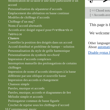
Modification de la taille d’une note particulière d’un
accord
Personnalisation du séparateur d’accords
[
<< Chord not
Emplacement des altération en basse continue
[
< Accords ave
Modèles de chiffrage d’accords
Chiffrage d’un maj7
This page is 
Noms d’accord alternatifs
Accords avec doigté espacé pour
et
FretBoards
We welcome y
TabVoice
Clusters
Contrôler la position des doigtés dans un accord
Other language
Accord distribué et problème de hampe – solution
About
automati
Personnalisation du style de grille harmonique
Disable syntax 
Personnalisation du symbole
no-chord
Impression d’accords complexes
Interruption manuelle des prolongations de certains
chiffrages
Impression de noms d’accords identiques à la basse
différente par une oblique et nouvelle basse
Impression des accords si changement
Chanson simple
Paroles, musique et accords
Paroles, musique, accords et diagrammes de fret
Mélodie simple et accords
Prolongateur commun de basse figurée
Crochet de reprise sous les chiffrages d’accord
16 Contemporary music