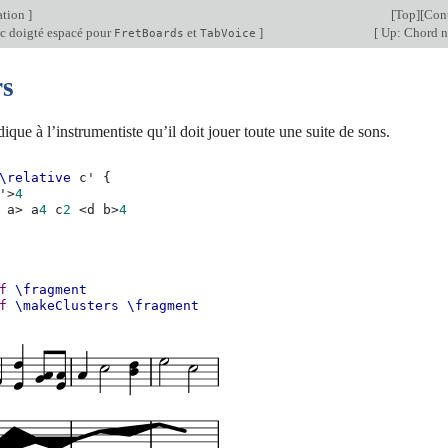
ation
]
[
Top
][
Con
c doigté espacé pour
et
]
[
Up: Chord n
FretBoards
TabVoice
rs
ique à l’instrumentiste qu’il doit jouer toute une suite de sons.
\relative
c'
{
'
>
4
a
>
a
4
c
2
<
d
b
>
4
f
\fragment
f
\makeClusters
\fragment