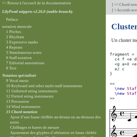
<< Retour à l'accueil de la documentation
[
<< Chord not
[
< Accords ave
LilyPond snippets v2.26.0 (stable-branch).
Préface
Cluste
notation musicale
1 Pitches
2 Rhythms
Un cluster ind
3 Expressive marks
4 Repeats
5 Simultaneous notes
fragment
=
6 Staff notation
c
4
f
<
e
d
7 Editorial annotations
<
g
a
>
8
<
e
8 Text
e
2
c
}
Notation spécialisée
9 Vocal music
<<
10 Keyboard and other multi-staff instruments
\new
Staf
11 Unfretted string instruments
\new
Staf
12 Fretted string instruments
>>
13 Percussion
14 Wind instruments
15 Chord notation
Ajout d’une basse chiffrée au-dessus ou au-dessous des
notes
Chiffrages et barres de mesure
Ajustement des glyphes d’altération en basse chifrée