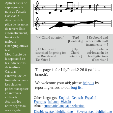
Aplicar estils de
cap segons la
nota de l’escala
Canviar la
direcció de la
plica de les notes
de tercera línia
automàticament,
basat en la
[
<< Chord notation
]
[
Top
]
[
Keyboard and
[
Contents
]
other multi-staff
melodia
instruments >>
]
Changing ottava
[
< Chords with
[
Up:
[
Controlar la
text
stretched fingering for
Chord
col·locación de
Modificació de
FretBoards and
notation
]
les digitacions
la separació en
TabVoice
]
d’acords >
]
les indicacions
de tessitura
This page is for LilyPond-2.26.0 (stable-
Canviar
branch).
l’interval de les
línies de la pauta
We welcome your aid; please
help us
by
Les claus es
reporting errors to our
bug list
.
poden transposar
en intervals
arbitraris
Other languages:
English
,
Deutsch
,
Español
,
Acolorir les
Français
,
Italiano
,
日本語
.
About
automatic language selection
.
notes segons la
seva alçada
Disable syntax highlighting
–
Save syntax highlighting