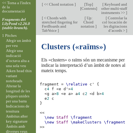
<< Torna a l'índex
[
<< Chord notation
]
[
Top
]
[
Keyboard and
de la
[
Contents
]
other multi-staff
documentació
instruments >>
]
[
< Chords with
[
Up:
[
Controlar la
Fragments del
stretched fingering for
Chord
col·locación de
LilyPond v2.26.0
FretBoards and
notation
]
les digitacions
(stable-branch).
TabVoice
]
d’acords >
]
1 Pitches
Afegir un àmbit
Clusters («raïms»)
per veu
Afegir una
indicació
Els «clusters» o raïms són un mecanisme per
d’octava alta a
indicar la interpretació d’un àmbit de notes al
una sola veu
mateix temps.
Aiken head thin
variant
noteheads
fragment
=
\relative
c'
{
Alterar la
c
4
f
<
e
d'
>
4
longitud de les
<
g
a
>
8
<
e
a
>
a
4
c
2
<
d
b
>
4
pliques unides
e
2
c
per una barra
}
Indicacions de
tessitura
<<
Ambitus after
\new
Staff
\fragment
key signature
\new
Staff
\makeClusters
\fragment
Àmbits amb
>>
diverses veus