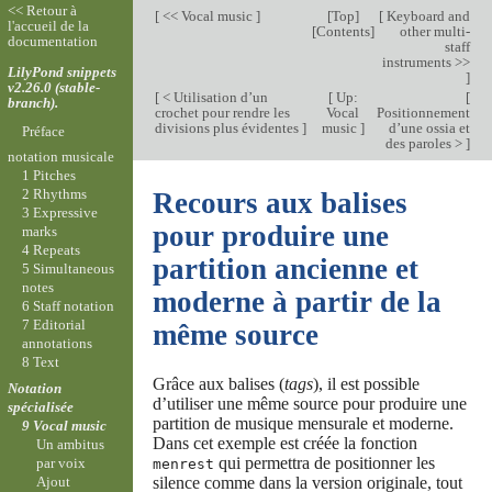
<< Retour à
[
<< Vocal music
]
[
Top
]
[
Keyboard and
l'accueil de la
[
Contents
]
other multi-
documentation
staff
instruments >>
LilyPond snippets
]
v2.26.0 (stable-
[
< Utilisation d’un
[
Up:
[
branch).
crochet pour rendre les
Vocal
Positionnement
divisions plus évidentes
]
music
]
d’une ossia et
Préface
des paroles >
]
notation musicale
1 Pitches
2 Rhythms
Recours aux balises
3 Expressive
pour produire une
marks
4 Repeats
partition ancienne et
5 Simultaneous
notes
moderne à partir de la
6 Staff notation
7 Editorial
même source
annotations
8 Text
Grâce aux balises (
tags
), il est possible
Notation
d’utiliser une même source pour produire une
spécialisée
partition de musique mensurale et moderne.
9 Vocal music
Dans cet exemple est créée la fonction
Un ambitus
qui permettra de positionner les
par voix
menrest
Ajout
silence comme dans la version originale, tout