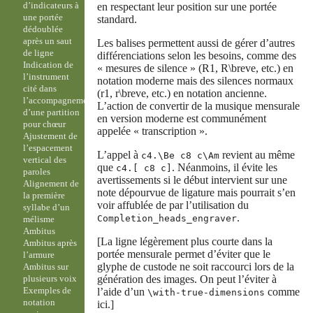
d’indicateurs à
en respectant leur position sur une portée
une portée
standard.
dédoublée
après un saut
Les balises permettent aussi de gérer d’autres
de ligne
différenciations selon les besoins, comme des
Indication de
« mesures de silence » (R1, R\breve, etc.) en
l’instrument
notation moderne mais des silences normaux
cité dans
(r1, r\breve, etc.) en notation ancienne.
l’accompagnement
L’action de convertir de la musique mensurale
d’une partition
en version moderne est communément
pour chœur
appelée « transcription ».
Ajustement de
l’espacement
L’appel à
revient au même
c4.\Be c8 c\Am
vertical des
que
. Néanmoins, il évite les
c4.[ c8 c]
paroles
avertissements si le début intervient sur une
Alignement de
note dépourvue de ligature mais pourrait s’en
la première
voir affublée de par l’utilisation du
syllabe d’un
.
Completion_heads_engraver
mélisme
Ambitus
[La ligne légèrement plus courte dans la
Ambitus après
portée mensurale permet d’éviter que le
l’armure
glyphe de custode ne soit raccourci lors de la
Ambitus sur
plusieurs voix
génération des images. On peut l’éviter à
Exemples de
l’aide d’un
comme
\with-true-dimensions
notation
ici.]