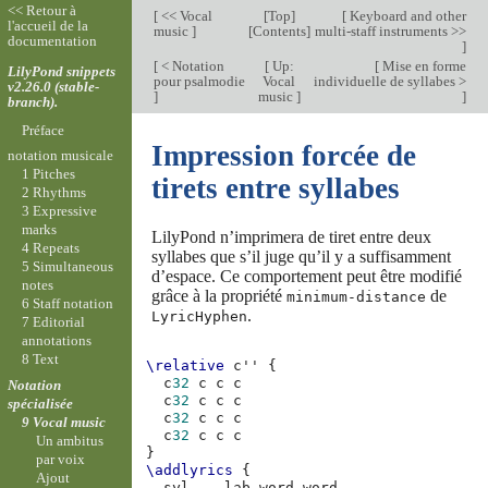
<< Retour à
[
<< Vocal
[
Top
]
[
Keyboard and other
l'accueil de la
music
]
[
Contents
]
multi-staff instruments >>
documentation
]
[
< Notation
[
Up:
[
Mise en forme
LilyPond snippets
pour psalmodie
Vocal
individuelle de syllabes >
v2.26.0 (stable-
]
music
]
]
branch).
Préface
Impression forcée de
notation musicale
1 Pitches
tirets entre syllabes
2 Rhythms
3 Expressive
marks
LilyPond n’imprimera de tiret entre deux
4 Repeats
syllabes que s’il juge qu’il y a suffisamment
5 Simultaneous
d’espace. Ce comportement peut être modifié
notes
grâce à la propriété
de
minimum-distance
6 Staff notation
.
LyricHyphen
7 Editorial
annotations
8 Text
\relative
c''
{
c
32
c
c
c
Notation
c
32
c
c
c
spécialisée
c
32
c
c
c
9 Vocal music
c
32
c
c
c
Un ambitus
}
par voix
\addlyrics
{
Ajout
syl
--
lab
word