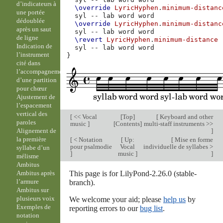
d’indicateurs à
\override
LyricHyphen
.
minimum-distanc
une portée
syl
--
lab
word
dédoublée
\override
LyricHyphen
.
minimum-distanc
après un saut
syl
--
lab
word
de ligne
\revert
LyricHyphen
.
minimum-distance
Indication de
syl
--
lab
word
l’instrument
}
cité dans
l’accompagnement
d’une partition
pour chœur
Ajustement de
l’espacement
vertical des
[
<< Vocal
[
Top
]
[
Keyboard and other
paroles
music
]
[
Contents
]
multi-staff instruments >>
]
Alignement de
la première
[
< Notation
[
Up:
[
Mise en forme
pour psalmodie
Vocal
individuelle de syllabes >
syllabe d’un
]
music
]
]
mélisme
Ambitus
This page is for LilyPond-2.26.0 (stable-
Ambitus après
l’armure
branch).
Ambitus sur
plusieurs voix
We welcome your aid; please
help us
by
Exemples de
reporting errors to our
bug list
.
notation