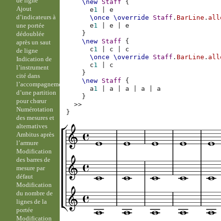
de ligne
\new
Staff
{
Ajout
e
1
|
e
d’indicateurs à
\once
\override
Staff
.
BarLine
.
all
une portée
e
1
|
e
|
e
}
dédoublée
\new
Staff
{
après un saut
c
1
|
c
|
c
de ligne
\once
\override
Staff
.
BarLine
.
all
Indication de
c
1
|
c
l’instrument
}
cité dans
\new
Staff
{
l’accompagnement
a
1
|
a
|
a
|
a
|
a
d’une partition
}
pour chœur
>>
Numérotation
}
des mesures et
alternatives
Ambitus après
l’armure
Modification
des barres de
mesure par
défaut
Modification
du nombre de
lignes de la
portée
Modification