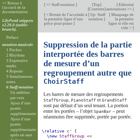
<< Retour à
[
<< Staff notation
]
[
Top
]
[
Editorial
l'accueil de la
[
Contents
]
annotations >>
]
documentation
[
< Retrait de l’accolade à
[
Up: Staff
[
Masquage de
la première ligne d’une
notation
]
la première
LilyPond snippets
pièce pour piano
]
ligne si elle est
v2.26.0 (stable-
vide >
]
branch).
Préface
Suppression de la partie
notation musicale
1 Pitches
interportée des barres
2 Rhythms
3 Expressive
de mesure d’un
marks
regroupement autre que
4 Repeats
5 Simultaneous
ChoirStaff
notes
6 Staff notation
Un ambitus
Les barres de mesure des regroupements
par voix
,
et
StaffGroup
PianoStaff
GrandStaff
Ajout d’une
sont par défaut d’un seul tenant. La portion
portée
entre les portées – l’objet
– peut
SpanBar
supplémentaire
néanmoins être supprimée, portée par portée.
Ajout d’une
portée
supplémentaire
\relative
c'
{
après un saut
\new
StaffGroup
<<