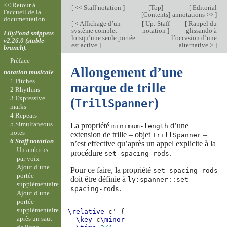
<< Retour à
[
<< Staff notation
]
[
Top
]
[
Editorial
l'accueil de la
[
Contents
]
annotations >>
]
documentation
[
< Affichage d’un
[
Up: Staff
[
Rappel du
système complet
notation
]
glissando à
LilyPond snippets
lorsqu’une seule portée
l’occasion d’une
v2.26.0 (stable-
est active
]
alternative >
]
branch).
Préface
Allongement d’une
notation musicale
1 Pitches
marque de trille
2 Rhythms
3 Expressive
(
)
TrillSpanner
marks
4 Repeats
5 Simultaneous
La propriété
d’une
minimum-length
notes
extension de trille – objet
–
TrillSpanner
6 Staff notation
n’est effective qu’après un appel explicite à la
Un ambitus
procédure
.
set-spacing-rods
par voix
Ajout d’une
Pour ce faire, la propriété
set-spacing-rods
portée
doit être définie à
ly:spanner::set-
supplémentaire
.
spacing-rods
Ajout d’une
portée
supplémentaire
\relative
c'
{
après un saut
\key
c
\minor