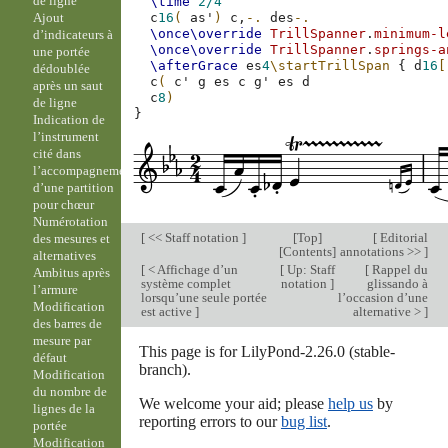
de ligne
\time
2/4
Ajout
c
16
(
as'
)
c,
-.
des
-.
\once\override
TrillSpanner
.
minimum-l
d’indicateurs à
\once\override
TrillSpanner
.
springs-a
une portée
\afterGrace
es
4
\startTrillSpan
{
d
16
[
dédoublée
c
(
c'
g
es
c
g'
es
d
après un saut
c
8
)
de ligne
}
Indication de
l’instrument
cité dans
l’accompagnement
d’une partition
pour chœur
Numérotation
[
<< Staff notation
]
[
Top
]
[
Editorial
des mesures et
[
Contents
]
annotations >>
]
alternatives
[
< Affichage d’un
[
Up: Staff
[
Rappel du
Ambitus après
système complet
notation
]
glissando à
l’armure
lorsqu’une seule portée
l’occasion d’une
Modification
est active
]
alternative >
]
des barres de
mesure par
This page is for LilyPond-2.26.0 (stable-
défaut
branch).
Modification
du nombre de
We welcome your aid; please
help us
by
lignes de la
reporting errors to our
bug list
.
portée
Modification