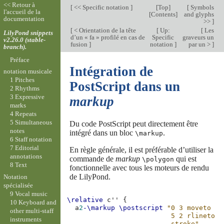
<< Retour à
[
<< Specific notation
]
[
Top
]
[
Symbols
l'accueil de la
[
Contents
]
and glyphs
documentation
>>
]
[
< Orientation de la tête
[
Up:
[
Les
LilyPond snippets
d’un « fa » profilé en cas de
Specific
graveurs un
v2.26.0 (stable-
fusion
]
notation
]
par un >
]
branch).
Préface
Intégration de
notation musicale
1 Pitches
PostScript dans un
2 Rhythms
3 Expressive
markup
marks
4 Repeats
5 Simultaneous
Du code PostScript peut directement être
notes
intégré dans un bloc
.
\markup
6 Staff notation
7 Editorial
En règle générale, il est préférable d’utiliser la
annotations
commande de
markup
qui est
\polygon
8 Text
fonctionnelle avec tous les moteurs de rendu
de LilyPond.
Notation
spécialisée
9 Vocal music
\relative
c''
{
10 Keyboard and
a
2
-\markup
\postscript
"0 3 moveto
other multi-staff
                          5 2 rlineto
instruments
                          stroke"