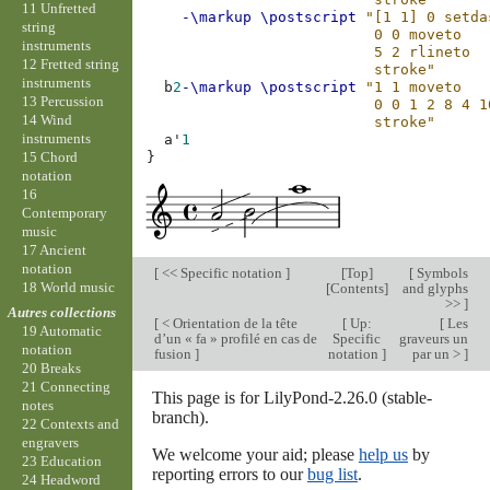
11 Unfretted
-\markup
\postscript
"[1 1] 0 setda
string
                          0 0 moveto
instruments
                          5 2 rlineto
12 Fretted string
                          stroke"
instruments
b
2
-\markup
\postscript
"1 1 moveto
13 Percussion
                          0 0 1 2 8 4 1
14 Wind
                          stroke"
instruments
a'
1
15 Chord
}
notation
16
Contemporary
music
17 Ancient
notation
[
<< Specific notation
]
[
Top
]
[
Symbols
18 World music
[
Contents
]
and glyphs
>>
]
Autres collections
[
< Orientation de la tête
[
Up:
[
Les
19 Automatic
d’un « fa » profilé en cas de
Specific
graveurs un
notation
fusion
]
notation
]
par un >
]
20 Breaks
21 Connecting
This page is for LilyPond-2.26.0 (stable-
notes
branch).
22 Contexts and
engravers
We welcome your aid; please
help us
by
23 Education
reporting errors to our
bug list
.
24 Headword