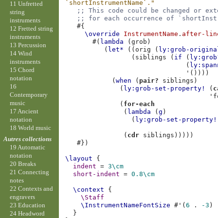
`shortInstrumentName`."
11 Unfretted
;; This code could be changed or ext
string
;; for each occurrence of `shortInst
instruments
#{
12 Fretted string
\override
InstrumentName
.
after-lin
instruments
#(
lambda
(
grob
)
13 Percussion
(
let*
((
orig
(
ly:grob-origina
14 Wind
(
siblings
(
if
(
ly:grob
instruments
(
ly:span
15 Chord
'
())))
notation
(
when
(
pair?
siblings
)
16
(
ly:grob-set-property!
(
c
Contemporary
'f
music
(
for-each
17 Ancient
(
lambda
(
g
)
notation
(
ly:grob-set-property!
18 World music
(
cdr
siblings
)))))
Autres collections
#})
19 Automatic
notation
\layout
{
20 Breaks
indent
=
3\cm
21 Connecting
short-indent
=
0.8
\cm
notes
22 Contexts and
\context
{
engravers
\Staff
\InstrumentNameFontSize
#
'
(
6
.
-3
)
23 Education
}
24 Headword