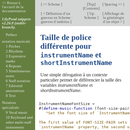
<< Retour à
[
<< Scheme
]
[
Top
]
[
Spacing >>
]
l'accueil de la
[
Contents
]
documentation
[
< Définition d’un
[
Up:
[
Affichage de
graveur en Scheme :
Scheme
]
la généalogie
LilyPond snippets
graveur d’ambitus
]
d’un objet >
]
v2.26.0 (stable-
branch).
Préface
Taille de police
notation musicale
différente pour
1 Pitches
2 Rhythms
et
instrumentName
3 Expressive
marks
shortInstrumentName
4 Repeats
5 Simultaneous
Une simple dérogation à un contexte
notes
particulier permet de différencier la taille des
6 Staff notation
variables
instrumentName
et
7 Editorial
shortInstrumentName
.
annotations
8 Text
Notation
InstrumentNameFontSize
=
spécialisée
#(
define-music-function
(
font-size-pair
9 Vocal music
"Set the font size of `InstrumentNam
10 Keyboard and
other multi-staff
The first value of FONT-SIZE-PAIR sets 
`instrumentName` property, the second v
instruments