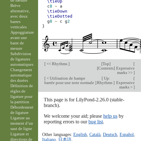
de mesure
\tieUp
Brève
c
8
~
a
alternative,
\tieDown
avec deux
\tieDotted
g
8
~
c
g
2
barres
}
verticales
Appoggiature
avant une
barre de
mesure
Subdivision
de ligatures
[
<< Rhythms
]
[
Top
]
[
automatiques
[
Contents
]
Expressive
Changement
marks >>
]
automatique
[
< Utilisation de hampe
[
Up:
[
des durées
barrée pour une note normale
]
Rhythms
]
Expressive
Définition de
marks >
]
règles de
ligature pour
This page is for LilyPond-2.26.0 (stable-
la partition
branch).
Débordement
de ligature
We welcome your aid; please
help us
by
Ligature au
reporting errors to our
bug list
.
moment d’un
saut de ligne
Ligature et
Other languages:
English
,
Català
,
Deutsch
,
Español
,
Italiano
,
日本語
.
directions de