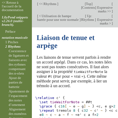
<< Retour à
[
<< Rhythms
]
[
Top
]
[
l'accueil de la
[
Contents
]
Expressive
documentation
marks >>
]
[
< Utilisation de hampe
[
Up:
[
LilyPond snippets
barrée pour une note normale
]
Rhythms
]
Expressive
v2.26.0 (stable-
marks >
]
branch).
Préface
Liaison de tenue et
notation musicale
1 Pitches
arpège
2 Rhythms
Coexistence
de ligatures et
Les liaisons de tenue servent parfois à rendre
liaisons avec
un accord arpégé. Dans ce cas, les notes liées
des rythmes
ne sont pas toutes consécutives. Il faut alors
comprenant
assigner à la propriété
la
tieWaitForNote
des n-olets
valeur
(
true
pour « vrai »). Cette même
#t
Ajout de
méthode peut servir, par exemple, à lier un
parties de
trémolo à un accord.
batterie
Ajustement de
l’espacement
\relative
c'
{
des notes
\set
tieWaitForNote
=
#
#t
d’ornement
\grace
{
c
16
[
~
e
~
g
]
~
}
<
c,
e
g
>
2
Alignement
\repeat
tremolo
8
{
c
32
~
c'
~
}
<
c
c
des numéros
e
8
~
c
~
a
~
f
~
<
e'
c
a
f
>
2