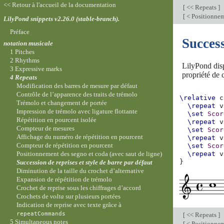
<< Retour à l'accueil de la documentation
[
<< Repeats
]
[
< Positionnem
LilyPond snippets v2.26.0 (stable-branch).
Préface
Success
notation musicale
1 Pitches
2 Rhythms
LilyPond disp
3 Expressive marks
propriété de
4 Repeats
Modification des barres de mesure par défaut
Contrôle de l’apparence des traits de trémolo
\relative
c
Trémolo et changement de portée
\repeat
v
Impression de trémolo avec ligature flottante
\set
Scor
Répétition en pourcent isolée
\repeat
v
Compteur de mesures
\set
Scor
Affichage du numéro de répétition en pourcent
\repeat
v
Compteur de répétition en pourcent
\set
Scor
Positionnement des segno et coda (avec saut de ligne)
\repeat
v
}
Succession de reprises et style de barre par défaut
Diminution de la taille du crochet d’alternative
Expansion de répétition de trémolo
Crochet de reprise sous les chiffrages d’accord
Crochets de
volta
sur plusieurs portées
Indication de reprise avec texte grâce à
repeatCommands
[
<< Repeats
]
5 Simultaneous notes
[
< Positionnem