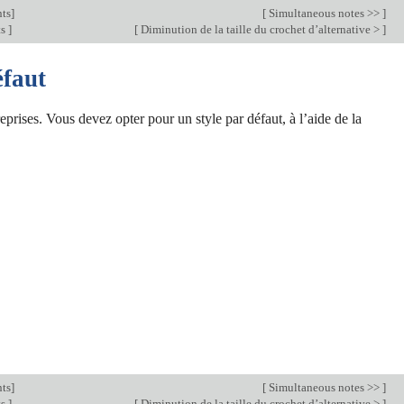
ts
]
[
Simultaneous notes >>
]
ts
]
[
Diminution de la taille du crochet d’alternative >
]
éfaut
eprises. Vous devez opter pour un style par défaut, à l’aide de la
ts
]
[
Simultaneous notes >>
]
ts
]
[
Diminution de la taille du crochet d’alternative >
]