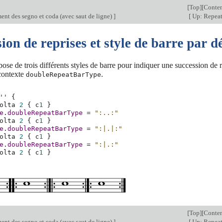
[
Top
][
Conten
ent des segno et coda (avec saut de ligne)
]
[
Up: Repea
ion de reprises et style de barre par d
ose de trois différents styles de barre pour indiquer une succession de r
 contexte
.
doubleRepeatBarType
''
{
olta
2
{
c
1
}
e
.
doubleRepeatBarType
=
":..:"
olta
2
{
c
1
}
e
.
doubleRepeatBarType
=
":|.|:"
olta
2
{
c
1
}
e
.
doubleRepeatBarType
=
":|.:"
olta
2
{
c
1
}
[
Top
][
Conten
ent des segno et coda (avec saut de ligne)
]
[
Up: Repea