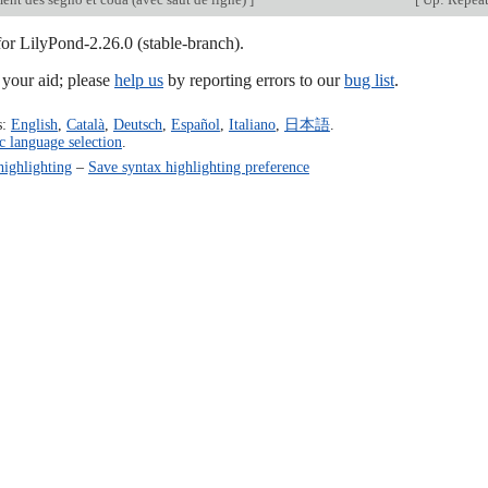
for LilyPond-2.26.0 (stable-branch).
our aid; please
help us
by reporting errors to our
bug list
.
s:
English
,
Català
,
Deutsch
,
Español
,
Italiano
,
日本語
.
c language selection
.
highlighting
–
Save syntax highlighting preference