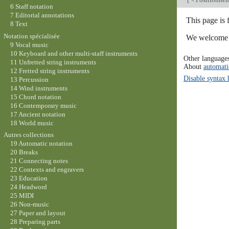
6 Staff notation
7 Editorial annotations
This page is 
8 Text
Notation spécialisée
We welcome y
9 Vocal music
10 Keyboard and other multi-staff instruments
Other language
11 Unfretted string instruments
About
automati
12 Fretted string instruments
Disable syntax 
13 Percussion
14 Wind instruments
15 Chord notation
16 Contemporary music
17 Ancient notation
18 World music
Autres collections
19 Automatic notation
20 Breaks
21 Connecting notes
22 Contexts and engravers
23 Education
24 Headword
25 MIDI
26 Non-music
27 Paper and layout
28 Preparing parts