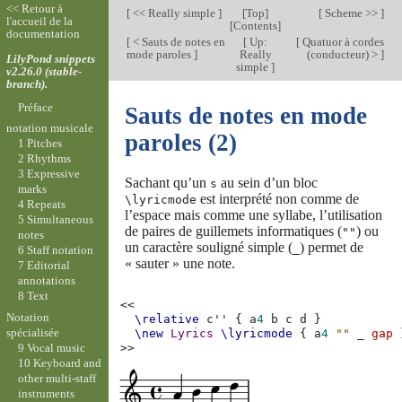
<< Retour à
[
<< Really simple
]
[
Top
]
[
Scheme >>
]
l'accueil de la
[
Contents
]
documentation
[
< Sauts de notes en
[
Up:
[
Quatuor à cordes
mode paroles
]
Really
(conducteur) >
]
LilyPond snippets
simple
]
v2.26.0 (stable-
branch).
Préface
Sauts de notes en mode
notation musicale
paroles (2)
1 Pitches
2 Rhythms
3 Expressive
Sachant qu’un
au sein d’un bloc
s
marks
est interprété non comme de
\lyricmode
4 Repeats
l’espace mais comme une syllabe, l’utilisation
5 Simultaneous
de paires de guillemets informatiques (
) ou
""
notes
un caractère souligné simple (
) permet de
_
6 Staff notation
« sauter » une note.
7 Editorial
annotations
8 Text
<<
Notation
\relative
c''
{
a
4
b
c
d
}
spécialisée
\new
Lyrics
\lyricmode
{
a
4
""
_
gap
9 Vocal music
>>
10 Keyboard and
other multi-staff
instruments