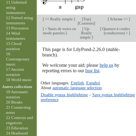
11 Unfretted
string
instruments
12 Fretted string
[
<< Really simple
]
[
Top
]
[
Scheme >>
]
instruments
[
Contents
]
13 Percussion
[
< Sauts de notes en
[
Up:
[
Quatuor à cordes
mode paroles
]
Really
(conducteur) >
]
14 Wind
simple
]
instruments
15 Chord
notation
This page is for LilyPond-2.26.0 (stable-
16
branch).
Contemporary
music
We welcome your aid; please
help us
by
17 Ancient
reporting errors to our
bug list
.
notation
18 World music
Other languages:
English
,
Español
.
Autres collections
About
automatic language selection
.
19 Automatic
Disable syntax highlighting
–
Save syntax highlighting
notation
preference
20 Breaks
21 Connecting
notes
22 Contexts and
engravers
23 Education
24 Headword