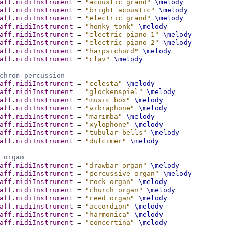
aff
.
midiInstrument
=
"acoustic grand"
\melody
aff
.
midiInstrument
=
"bright acoustic"
\melody
aff
.
midiInstrument
=
"electric grand"
\melody
aff
.
midiInstrument
=
"honky-tonk"
\melody
aff
.
midiInstrument
=
"electric piano 1"
\melody
aff
.
midiInstrument
=
"electric piano 2"
\melody
aff
.
midiInstrument
=
"harpsichord"
\melody
aff
.
midiInstrument
=
"clav"
\melody
chrom percussion
aff
.
midiInstrument
=
"celesta"
\melody
aff
.
midiInstrument
=
"glockenspiel"
\melody
aff
.
midiInstrument
=
"music box"
\melody
aff
.
midiInstrument
=
"vibraphone"
\melody
aff
.
midiInstrument
=
"marimba"
\melody
aff
.
midiInstrument
=
"xylophone"
\melody
aff
.
midiInstrument
=
"tubular bells"
\melody
aff
.
midiInstrument
=
"dulcimer"
\melody
 organ
aff
.
midiInstrument
=
"drawbar organ"
\melody
aff
.
midiInstrument
=
"percussive organ"
\melody
aff
.
midiInstrument
=
"rock organ"
\melody
aff
.
midiInstrument
=
"church organ"
\melody
aff
.
midiInstrument
=
"reed organ"
\melody
aff
.
midiInstrument
=
"accordion"
\melody
aff
.
midiInstrument
=
"harmonica"
\melody
aff
.
midiInstrument
=
"concertina"
\melody