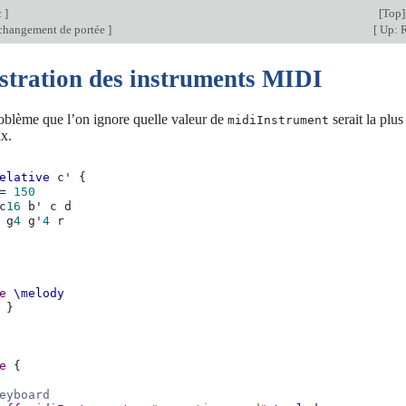
c
]
[
Top
]
changement de portée
]
[
Up: R
tration des instruments MIDI
oblème que l’on ignore quelle valeur de
serait la plu
midiInstrument
ix.
elative
c'
{
=
150
c
16
b'
c
d
g
4
g'
4
r
e
\melody
}
e
{
eyboard