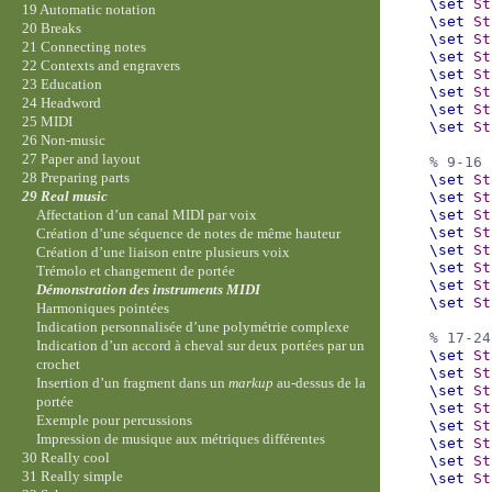
\set
St
19 Automatic notation
\set
St
20 Breaks
\set
St
21 Connecting notes
\set
St
22 Contexts and engravers
\set
St
23 Education
\set
St
24 Headword
\set
St
25 MIDI
\set
St
26 Non-music
27 Paper and layout
% 9-16 
28 Preparing parts
\set
St
29 Real music
\set
St
\set
St
Affectation d’un canal MIDI par voix
\set
St
Création d’une séquence de notes de même hauteur
\set
St
Création d’une liaison entre plusieurs voix
\set
St
Trémolo et changement de portée
\set
St
Démonstration des instruments MIDI
\set
St
Harmoniques pointées
Indication personnalisée d’une polymétrie complexe
% 17-24
Indication d’un accord à cheval sur deux portées par un
\set
St
crochet
\set
St
Insertion d’un fragment dans un
markup
au-dessus de la
\set
St
portée
\set
St
Exemple pour percussions
\set
St
Impression de musique aux métriques différentes
\set
St
30 Really cool
\set
St
31 Really simple
\set
St