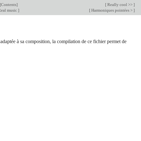
[
Contents
]
[
Really cool >>
]
eal music
]
[
Harmoniques pointées >
]
s adaptée à sa composition, la compilation de ce fichier permet de