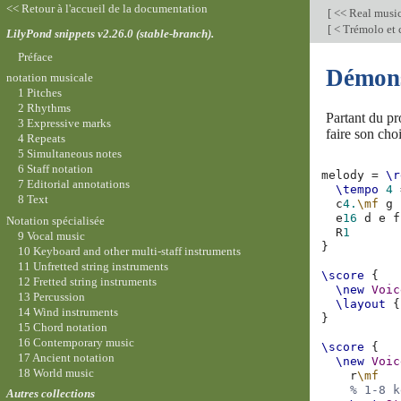
<< Retour à l'accueil de la documentation
[
<< Real musi
[
< Trémolo et 
LilyPond snippets v2.26.0 (stable-branch).
Préface
Démons
notation musicale
1 Pitches
2 Rhythms
Partant du pr
3 Expressive marks
faire son cho
4 Repeats
5 Simultaneous notes
6 Staff notation
melody
=
\r
7 Editorial annotations
\tempo
4
8 Text
c
4.
\mf
g
e
16
d
e
f
Notation spécialisée
R
1
9 Vocal music
}
10 Keyboard and other multi-staff instruments
11 Unfretted string instruments
\score
{
12 Fretted string instruments
\new
Voic
13 Percussion
\layout
{
14 Wind instruments
}
15 Chord notation
16 Contemporary music
\score
{
17 Ancient notation
\new
Voic
18 World music
r
\mf
% 1-8 k
Autres collections