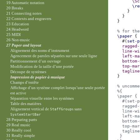
\Sc
19 Automatic notation
\re
20 Breaks
}
21 Connecting notes
}
22 Contexts and engravers
}
23 Education
24 Headword
% for the
25 MIDI
\paper
{
26 Non-music
#(
set-p
27 Paper and layout
ragged-
Alignement des noms d’instrument
line-wi
Agencement de paroles séparées sur une seule ligne
left-ma
bottom-
Partitionnement d’un ouvrage
top-mar
Modification de la taille d’une portée
tagline
Découpe de systèmes
}
Impression de papier à musique
Champs d’entête
% uncomme
Affichage d’un système complet lorsqu’une seule portée
%{
est active
  \paper {
Séparation visuelle entre les systèmes
    #(set-p
Table des matières
    ragged-
Alignement vertical de
s sans
StaffGroup
    line-wi
SystemStartBar
    left-ma
28 Preparing parts
    bottom-
29 Real music
    top-mar
30 Really cool
    tagline
31 Really simple
   }