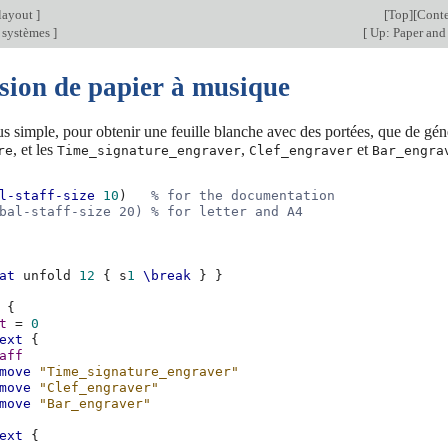
layout
]
[
Top
][
Conte
 systèmes
]
[
Up: Paper and
sion de papier à musique
us simple, pour obtenir une feuille blanche avec des portées, que de gé
, et les
,
et
re
Time_signature_engraver
Clef_engraver
Bar_engra
l-staff-size
10
)
% for the documentation
bal-staff-size 20) % for letter and A4
at
unfold
12
{
s
1
\break
}
}
{
t
=
0
ext
{
aff
move
"Time_signature_engraver"
move
"Clef_engraver"
move
"Bar_engraver"
ext
{