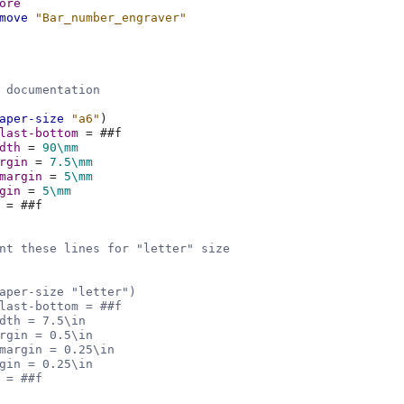
ore
move
"Bar_number_engraver"
 documentation
aper-size
"a6"
)
last-bottom
=
#
#f
dth
=
90\mm
rgin
=
7.5
\mm
margin
=
5\mm
gin
=
5\mm
=
#
#f
nt these lines for "letter" size
aper-size "letter")
last-bottom = ##f
dth = 7.5\in
rgin = 0.5\in
margin = 0.25\in
gin = 0.25\in
 = ##f