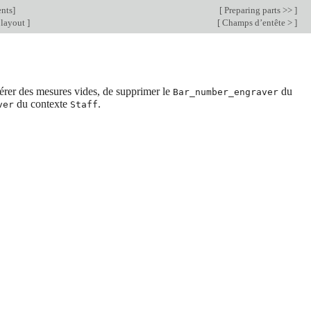
nts
]
[
Preparing parts >>
]
 layout
]
[
Champs d’entête >
]
nérer des mesures vides, de supprimer le
du
Bar_number_engraver
du contexte
.
ver
Staff