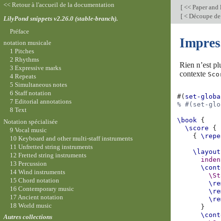
<< Retour à l'accueil de la documentation
[
<< Paper and 
[
< Découpe de
LilyPond snippets v2.26.0 (stable-branch).
Préface
Impres
notation musicale
1 Pitches
2 Rhythms
Rien n’est pl
3 Expressive marks
contexte
Sco
4 Repeats
5 Simultaneous notes
6 Staff notation
#(
set-globa
7 Editorial annotations
% #(set-glo
8 Text
\book
{
Notation spécialisée
\score
{
9 Vocal music
{
\repe
10 Keyboard and other multi-staff instruments
11 Unfretted string instruments
\layout
12 Fretted string instruments
inden
13 Percussion
\cont
14 Wind instruments
\St
15 Chord notation
\re
16 Contemporary music
\re
17 Ancient notation
\re
18 World music
}
\cont
Autres collections