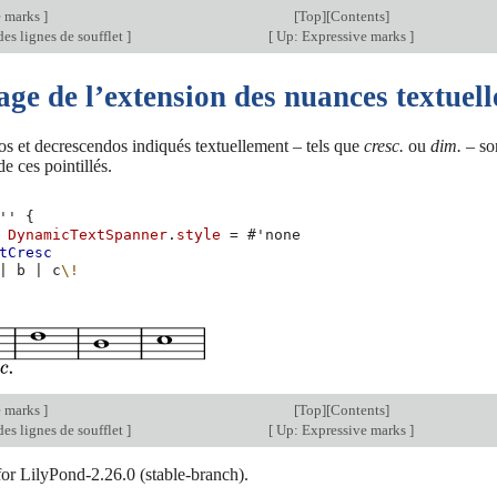
e marks
]
[
Top
][
Contents
]
des lignes de soufflet
]
[
Up: Expressive marks
]
e de l’extension des nuances textuell
s et decrescendos indiqués textuellement – tels que
cresc.
ou
dim.
– son
e ces pointillés.
''
{
DynamicTextSpanner
.
style
=
#
'none
tCresc
|
b
|
c
\!
e marks
]
[
Top
][
Contents
]
des lignes de soufflet
]
[
Up: Expressive marks
]
for LilyPond-2.26.0 (stable-branch).