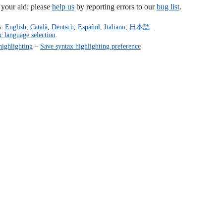
our aid; please
help us
by reporting errors to our
bug list
.
s:
English
,
Català
,
Deutsch
,
Español
,
Italiano
,
日本語
.
c language selection
.
highlighting
–
Save syntax highlighting preference