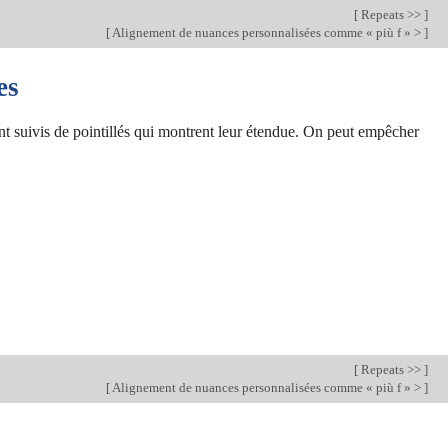
[
Repeats >>
]
[
Alignement de nuances personnalisées comme « più f » >
]
es
t suivis de pointillés qui montrent leur étendue. On peut empêcher
[
Repeats >>
]
[
Alignement de nuances personnalisées comme « più f » >
]