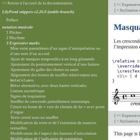
<< Retour à l'accueil de la documentation
[
<< Expressiv
[
< Stylisation 
LilyPond snippets v2.26.0 (stable-branch).
Préface
Masquag
notation musicale
1 Pitches
2 Rhythms
Les crescendo
3 Expressive marks
l’impression d
Mise entre parenthèses d’un signe d’interprétation ou
d’une note d’un accord
Ajout de marques temporelles à un long glissando
\relative
c
Ajustement du positionnement vertical d’une liaison
\override
Ajustement du galbe des chutes ou sauts
\crescTex
Alignement des bornes de soufflet relativement aux
c
1
\<
|
d
s
NoteColumn
}
Brève alternative, avec deux barres verticales
Liaison asymétrique
Signes de respiration
Soufflet de crescendo partiellement interrompu
Césure en forme de « voie de chemin de fer » avec point
d’orgue
[
<< Expressiv
Texte centré sous un soufflet
[
< Stylisation 
Modification du texte et de l’extension de nuances
textuelles
This page is 
Modification de l’aspect des liaisons d’articulation
Modification de l’indicateur de respiration