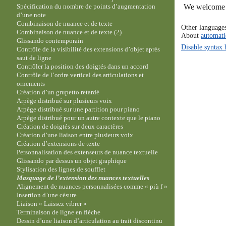
We welcome y
Spécification du nombre de points d’augmentation
d’une note
Combinaison de nuance et de texte
Other language
Combinaison de nuance et de texte (2)
About
automati
Glissando contemporain
Disable syntax 
Contrôle de la visibilité des extensions d’objet après
saut de ligne
Contrôler la position des doigtés dans un accord
Contrôle de l’ordre vertical des articulations et
ornements
Création d’un grupetto retardé
Arpège distribué sur plusieurs voix
Arpège distribué sur une partition pour piano
Arpège distribué pour un autre contexte que le piano
Création de doigtés sur deux caractères
Création d’une liaison entre plusieurs voix
Création d’extensions de texte
Personnalisation des extenseurs de nuance textuelle
Glissando par dessus un objet graphique
Stylisation des lignes de soufflet
Masquage de l’extension des nuances textuelles
Alignement de nuances personnalisées comme « più f »
Insertion d’une césure
Liaison « Laissez vibrer »
Terminaison de ligne en flèche
Dessin d’une liaison d’articulation au trait discontinu