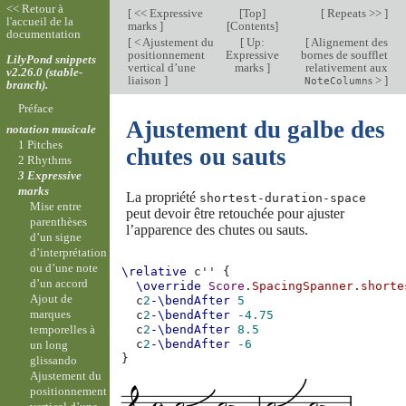
<< Retour à
[
<< Expressive
[
Top
]
[
Repeats >>
]
l'accueil de la
marks
]
[
Contents
]
documentation
[
< Ajustement du
[
Up:
[
Alignement des
positionnement
Expressive
bornes de soufflet
LilyPond snippets
vertical d’une
marks
]
relativement aux
v2.26.0 (stable-
liaison
]
s >
]
NoteColumn
branch).
Préface
Ajustement du galbe des
notation musicale
1 Pitches
chutes ou sauts
2 Rhythms
3 Expressive
marks
La propriété
shortest-duration-space
Mise entre
peut devoir être retouchée pour ajuster
parenthèses
l’apparence des chutes ou sauts.
d’un signe
d’interprétation
ou d’une note
\relative
c''
{
d’un accord
\override
Score
.
SpacingSpanner
.
shorte
Ajout de
c
2
-\bendAfter
5
marques
c
2
-\bendAfter
-4.75
temporelles à
c
2
-\bendAfter
8.5
c
2
-\bendAfter
-6
un long
}
glissando
Ajustement du
positionnement