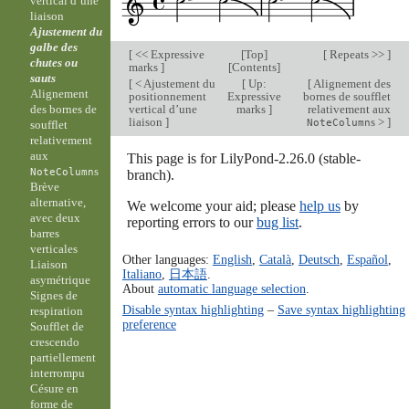
vertical d’une
liaison
Ajustement du
galbe des
[
<< Expressive
[
Top
]
[
Repeats >>
]
chutes ou
marks
]
[
Contents
]
sauts
[
< Ajustement du
[
Up:
[
Alignement des
Alignement
positionnement
Expressive
bornes de soufflet
vertical d’une
marks
]
relativement aux
des bornes de
liaison
]
s >
]
NoteColumn
soufflet
relativement
aux
This page is for LilyPond-2.26.0 (stable-
s
NoteColumn
branch).
Brève
alternative,
We welcome your aid; please
help us
by
avec deux
reporting errors to our
bug list
.
barres
verticales
Other languages:
English
,
Català
,
Deutsch
,
Español
,
Liaison
Italiano
,
日本語
.
asymétrique
About
automatic language selection
.
Signes de
Disable syntax highlighting
–
Save syntax highlighting
respiration
preference
Soufflet de
crescendo
partiellement
interrompu
Césure en
forme de