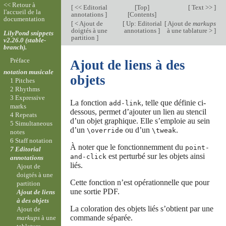
<< Retour à
[
<< Editorial
[
Top
]
[
Text >>
]
l'accueil de la
annotations
]
[
Contents
]
documentation
[
< Ajout de
[
Up: Editorial
[
Ajout de
markups
doigtés à une
annotations
]
à une tablature >
]
LilyPond snippets
partition
]
v2.26.0 (stable-
branch).
Préface
Ajout de liens à des
notation musicale
objets
1 Pitches
2 Rhythms
3 Expressive
La fonction
, telle que définie ci-
add-link
marks
dessous, permet d’ajouter un lien au stencil
4 Repeats
d’un objet graphique. Elle s’emploie au sein
5 Simultaneous
d’un
ou d’un
.
\override
\tweak
notes
6 Staff notation
À noter que le fonctionnemment du
point-
7 Editorial
est perturbé sur les objets ainsi
and-click
annotations
liés.
Ajout de
doigtés à une
Cette fonction n’est opérationnelle que pour
partition
une sortie PDF.
Ajout de liens
à des objets
La coloration des objets liés s’obtient par une
Ajout de
commande séparée.
markups
à une