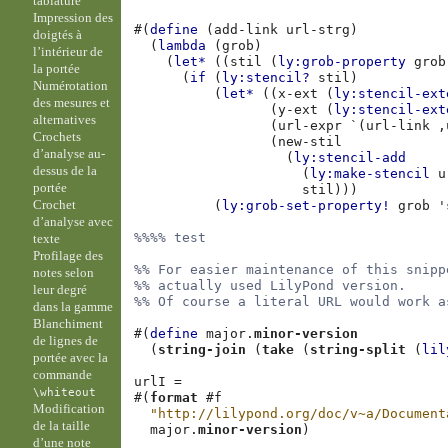
tablature
Impression des
#(
define
(
add-link
url-strg
)
doigtés à
(
lambda
(
grob
)
l’intérieur de
(
let*
((
stil
(
ly:grob-property
grob
la portée
(
if
(
ly:stencil?
stil
)
Numérotation
(
let*
((
x-ext
(
ly:stencil-ext
des mesures et
(
y-ext
(
ly:stencil-ext
alternatives
(
url-expr
`
(
url-link
,
Crochets
(
new-stil
d’analyse au-
(
ly:stencil-add
dessus de la
(
ly:make-stencil
u
portée
stil
)))
Crochet
(
ly:grob-set-property!
grob
'
d’analyse avec
%%%% test
texte
Profilage des
%% For easier maintenance of this snipp
notes selon
%% actually used LilyPond version.
leur degré
%% Of course a literal URL would work a
dans la gamme
Blanchiment
#(
define
major
.
minor-version
de lignes de
(
string-join
(
take
(
string-split
(
lil
portée avec la
commande
urlI
=
\whiteout
#(
format
#f
Modification
"http://lilypond.org/doc/v~a/Document
de la taille
major
.
minor-version
)
d’une note