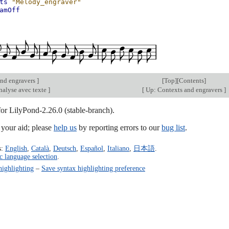
ts
"Melody_engraver"
amOff
nd engravers
]
[
Top
][
Contents
]
nalyse avec texte
]
[
Up: Contexts and engravers
]
for LilyPond-2.26.0 (stable-branch).
our aid; please
help us
by reporting errors to our
bug list
.
s:
English
,
Català
,
Deutsch
,
Español
,
Italiano
,
日本語
.
c language selection
.
highlighting
–
Save syntax highlighting preference