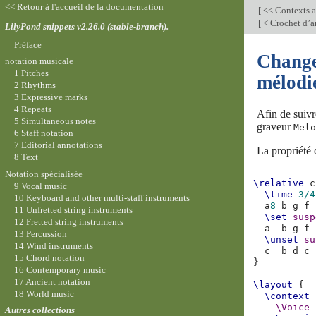
<< Retour à l'accueil de la documentation
[
<< Contexts a
[
< Crochet d’a
LilyPond snippets v2.26.0 (stable-branch).
Préface
Change
notation musicale
1 Pitches
mélodi
2 Rhythms
3 Expressive marks
4 Repeats
Afin de suivr
5 Simultaneous notes
graveur
Melo
6 Staff notation
7 Editorial annotations
La propriété
8 Text
Notation spécialisée
\relative
c
9 Vocal music
\time
3/4
10 Keyboard and other multi-staff instruments
a
8
b
g
f
11 Unfretted string instruments
\set
susp
12 Fretted string instruments
a
b
g
f
13 Percussion
\unset
su
14 Wind instruments
c
b
d
c
15 Chord notation
}
16 Contemporary music
17 Ancient notation
\layout
{
18 World music
\context
\Voice
Autres collections