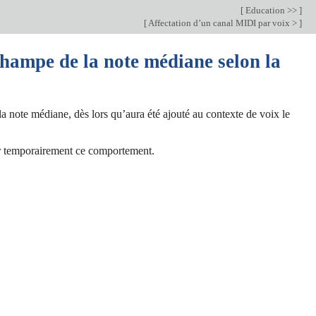
[
Education >>
]
[
Affectation d’un canal MIDI par voix >
]
hampe de la note médiane selon la
a note médiane, dès lors qu’aura été ajouté au contexte de voix le
er temporairement ce comportement.