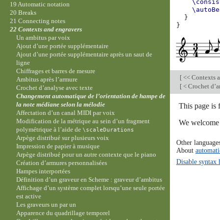
\consis
19 Automatic notation
\autoBe
20 Breaks
}
21 Connecting notes
}
22 Contexts and engravers
Un ambitus par voix
Ajout d’une portée supplémentaire
Ajout d’une portée supplémentaire après un saut de
ligne
Chiffrages et barres de mesure
[
<< Contexts a
Ambitus après l’armure
[
< Crochet d’a
Crochet d’analyse avec texte
Changement automatique de l’orientation de hampe de
la note médiane selon la mélodie
This page is 
Affectation d’un canal MIDI par voix
Modification de la métrique au sein d’un fragment
We welcome y
polymétrique à l’aide de
\scaleDurations
Arpège distribué sur plusieurs voix
Other language
Impression de papier à musique
About
automati
Arpège distribué pour un autre contexte que le piano
Disable syntax 
Création d’armures personnalisées
Hampes interportées
Définition d’un graveur en Scheme : graveur d’ambitus
Affichage d’un système complet lorsqu’une seule portée
est active
Les graveurs un par un
Apparence du quadrillage temporel