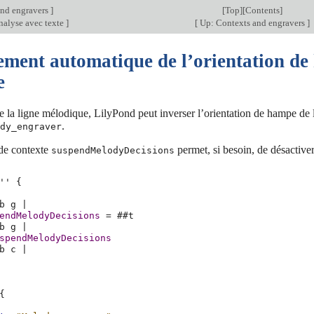
nd engravers
]
[
Top
][
Contents
]
nalyse avec texte
]
[
Up: Contexts and engravers
]
ment automatique de l’orientation de 
e
e la ligne mélodique, LilyPond peut inverser l’orientation de hampe de l
.
dy_engraver
 de contexte
permet, si besoin, de désactiv
suspendMelodyDecisions
''
{
b
g
|
endMelodyDecisions
=
#
#t
b
g
|
spendMelodyDecisions
b
c
|
{