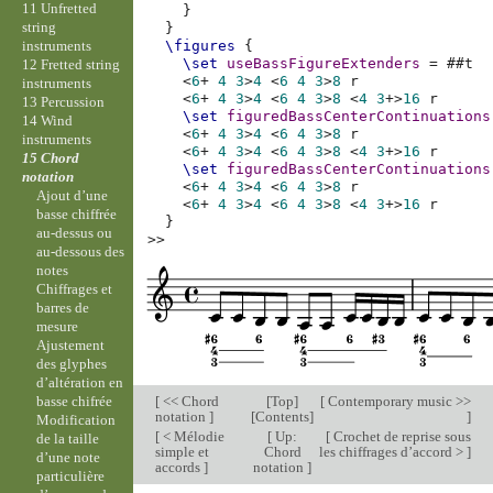
11 Unfretted
}
string
}
instruments
\figures
{
\set
useBassFigureExtenders
=
#
#t
12 Fretted string
<
6
+
4
3
>
4
<
6
4
3
>
8
r
instruments
<
6
+
4
3
>
4
<
6
4
3
>
8
<
4
3
+
>
16
r
13 Percussion
\set
figuredBassCenterContinuations
14 Wind
<
6
+
4
3
>
4
<
6
4
3
>
8
r
instruments
<
6
+
4
3
>
4
<
6
4
3
>
8
<
4
3
+
>
16
r
15 Chord
\set
figuredBassCenterContinuations
notation
<
6
+
4
3
>
4
<
6
4
3
>
8
r
Ajout d’une
<
6
+
4
3
>
4
<
6
4
3
>
8
<
4
3
+
>
16
r
basse chiffrée
}
au-dessus ou
>>
au-dessous des
notes
Chiffrages et
barres de
mesure
Ajustement
des glyphes
d’altération en
[
<< Chord
[
Top
]
[
Contemporary music >>
basse chifrée
notation
]
[
Contents
]
]
Modification
[
< Mélodie
[
Up:
[
Crochet de reprise sous
de la taille
simple et
Chord
les chiffrages d’accord >
]
d’une note
accords
]
notation
]
particulière