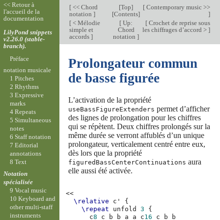
<< Retour à
[
<< Chord
[
Top
]
[
Contemporary music >>
l'accueil de la
notation
]
[
Contents
]
]
documentation
[
< Mélodie
[
Up:
[
Crochet de reprise sous
simple et
Chord
les chiffrages d’accord >
]
LilyPond snippets
accords
]
notation
]
v2.26.0 (stable-
branch).
Préface
Prolongateur commun
notation musicale
de basse figurée
1 Pitches
2 Rhythms
3 Expressive
L’activation de la propriété
marks
permet d’afficher
useBassFigureExtenders
4 Repeats
des lignes de prolongation pour les chiffres
5 Simultaneous
qui se répètent. Deux chiffres prolongés sur la
notes
même durée se verront affublés d’un unique
6 Staff notation
prolongateur, verticalement centré entre eux,
7 Editorial
dès lors que la propriété
annotations
aura
8 Text
figuredBassCenterContinuations
elle aussi été activée.
Notation
spécialisée
9 Vocal music
<<
10 Keyboard and
\relative
c'
{
other multi-staff
\repeat
unfold
3
{
instruments
c
8
c
b
b
a
a
c
16
c
b
b