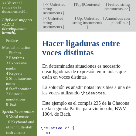
<< Volver al
[
<< Unfretted
[
Top
][
Contents
]
[
Fretted string
índice de la
string
instruments >>
]
documentación
instruments
]
[
< Unfretted
[
Up: Unfretted
[
Armónicos con
LilyPond snippets
string
string instruments
puntillo >
]
v2.27.2
instruments
]
]
(development-
branch).
Preface
Hacer ligaduras entre
Musical notation
voces distintas
1 Pitches
2 Rhythms
3 Expressive
En determinadas situaciones es necesario
marks
crear ligaduras de expresión entre notas que
4 Repeats
están en voces distintas.
5 Simultaneous
notes
La solución es añadir notas invisibles a una de
6 Staff notation
las voces utilizando
.
\hideNotes
7 Editorial
annotations
Este ejemplo es el compás 235 de la Chacona
8 Text
de la segunda Partita para violín solo, BWV
Specialist notation
1004, de Bach.
9 Vocal music
10 Keyboard and
other multi-staff
\relative
c'
{
instruments
<<