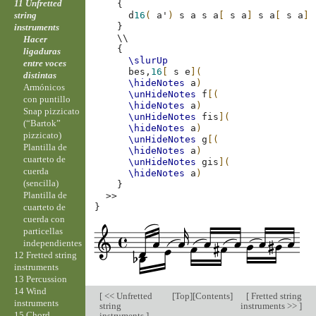
11 Unfretted
{
string
d
16
(
a'
)
s
a
s
a
[
s
a
]
s
a
[
s
a
]
}
instruments
\\
Hacer
{
ligaduras
\slurUp
entre voces
bes,
16
[
s
e
](
distintas
\hideNotes
a
)
Armónicos
\unHideNotes
f
[(
con puntillo
\hideNotes
a
)
Snap pizzicato
\unHideNotes
fis
](
(“Bartok”
\hideNotes
a
)
pizzicato)
\unHideNotes
g
[(
Plantilla de
\hideNotes
a
)
cuarteto de
\unHideNotes
gis
](
cuerda
\hideNotes
a
)
(sencilla)
}
Plantilla de
>>
cuarteto de
}
cuerda con
particellas
independientes
12 Fretted string
instruments
13 Percussion
14 Wind
[
<< Unfretted
[
Top
][
Contents
]
[
Fretted string
instruments
string
instruments >>
]
15 Chord
instruments
]