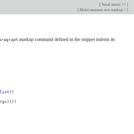
[
Vocal music >>
]
[
Multi-measure rest markup >
]
markup command defined in the snippet indents its
aragraph
list?
)
rgs
))))