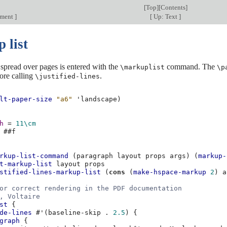
[
Top
][
Contents
]
nment
]
[
Up: Text
]
 list
 spread over pages is entered with the
command. The
\markuplist
\p
ore calling
.
\justified-lines
lt-paper-size
"a6"
'landscape
)
h
=
11\cm
#
#f
rkup-list-command
(
paragraph
layout
props
args
)
(
markup-
t-markup-list
layout
props
stified-lines-markup-list
(
cons
(
make-hspace-markup
2
)
a
or correct rendering in the PDF documentation
, Voltaire
st
{
de-lines
#
'
(
baseline-skip
.
2.5
)
{
graph
{