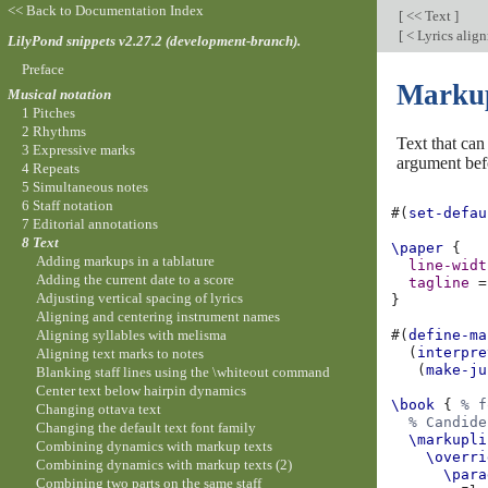
<< Back to Documentation Index
[
<< Text
]
[
< Lyrics alig
LilyPond snippets v2.27.2 (development-branch).
Preface
Markup
Musical notation
1 Pitches
2 Rhythms
Text that can
3 Expressive marks
argument bef
4 Repeats
5 Simultaneous notes
6 Staff notation
#(
set-defau
7 Editorial annotations
8 Text
\paper
{
Adding markups in a tablature
line-widt
Adding the current date to a score
tagline
=
Adjusting vertical spacing of lyrics
}
Aligning and centering instrument names
Aligning syllables with melisma
#(
define-ma
(
interpre
Aligning text marks to notes
(
make-ju
Blanking staff lines using the \whiteout command
Center text below hairpin dynamics
\book
{
% f
Changing ottava text
% Candide
Changing the default text font family
\markupli
Combining dynamics with markup texts
\overri
Combining dynamics with markup texts (2)
\para
Combining two parts on the same staff