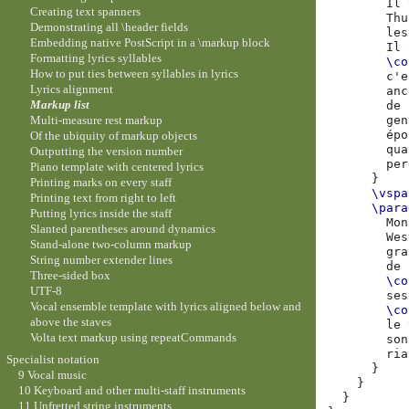
Il
Creating text spanners
Thu
Demonstrating all \header fields
les
Embedding native PostScript in a \markup block
Il
Formatting lyrics syllables
\co
How to put ties between syllables in lyrics
c
'e
Lyrics alignment
anc
Markup list
de
Multi-measure rest markup
gen
épo
Of the ubiquity of markup objects
qua
Outputting the version number
per
Piano template with centered lyrics
}
Printing marks on every staff
\vspa
Printing text from right to left
\para
Putting lyrics inside the staff
Mon
Slanted parentheses around dynamics
Wes
Stand-alone two-column markup
gra
String number extender lines
de
Three-sided box
\co
UTF-8
ses
Vocal ensemble template with lyrics aligned below and
\co
above the staves
le
Volta text markup using repeatCommands
son
ria
Specialist notation
}
9 Vocal music
}
10 Keyboard and other multi-staff instruments
}
11 Unfretted string instruments