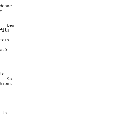
e
.
.
la
.