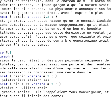
y
avait
en
Westphalie
,
dans
le
château
de
M
.
le
baron
nder-ten-tronckh
,
un
jeune
garçon
à
qui
la
nature
avait
mœurs
les
plus
douces
.
Sa
physionomie
annonçait
son
âm
avait
le
jugement
assez
droit
,
avec
l'esprit
le
ncat
{
simple
\hspace
#
.3
;
}
st
,
je
crois
,
pour
cette
raison
qu'on
le
nommait
Candide
iens
domestiques
de
la
maison
soupçonnaient
qu'il
était
la
sœur
de
monsieur
le
baron
et
d
'un
bon
et
tilhomme
du
voisinage
,
que
cette
demoiselle
ne
voulut
user
parce
qu'il
n'avait
pu
prouver
que
soixante
et
rtiers
,
et
que
le
reste
de
son
arbre
généalogique
avait
du
par
l'injure
du
temps
.
ce
#
.3
graph
{
sieur
le
baron
était
un
des
plus
puissants
seigneurs
de
tphalie
,
car
son
château
avait
une
porte
et
des
fenêtres
nde
salle
même
était
ornée
d
'une
tapisserie
.
Tous
les
ses
basses-cours
composaient
une
meute
dans
ncat
{
besoin
\hspace
#
.3
;
}
palefreniers
étaient
ncat
{
piqueurs
\hspace
#
.3
;
}
vicaire
du
village
grand-aumônier
.
Ils
l'appelaient
tous
monseigneur
,
et
ient
quand
il
faisait
des
contes
.