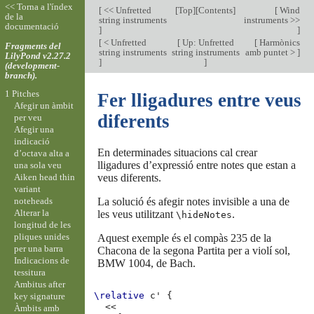
<< Torna a l'índex
[
<< Unfretted
[
Top
][
Contents
]
[
Wind
de la
string instruments
instruments >>
documentació
]
]
[
< Unfretted
[
Up: Unfretted
[
Harmònics
Fragments del
string instruments
string instruments
amb puntet >
]
LilyPond v2.27.2
]
]
(development-
branch).
1 Pitches
Fer lligadures entre veus
Afegir un àmbit
diferents
per veu
Afegir una
indicació
En determinades situacions cal crear
d’octava alta a
lligadures d’expressió entre notes que estan a
una sola veu
Aiken head thin
veus diferents.
variant
noteheads
La solució és afegir notes invisible a una de
Alterar la
les veus utilitzant
.
\hideNotes
longitud de les
pliques unides
Aquest exemple és el compàs 235 de la
per una barra
Chacona de la segona Partita per a violí sol,
Indicacions de
BMW 1004, de Bach.
tessitura
Ambitus after
\relative
c'
{
key signature
<<
Àmbits amb