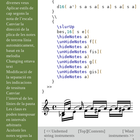
{
diverses veus
d
16
(
a'
)
s
a
s
a
[
s
a
]
s
a
[
s
a
]
Aplicar estils de
}
cap segons la
\\
nota de l’escala
{
Canviar la
\slurUp
direcció de la
bes,
16
[
s
e
](
plica de les notes
\hideNotes
a
)
de tercera línia
\unHideNotes
f
[(
automàticament,
\hideNotes
a
)
basat en la
\unHideNotes
fis
](
melodia
\hideNotes
a
)
Changing ottava
\unHideNotes
g
[(
text
\hideNotes
a
)
Modificació de
\unHideNotes
gis
](
\hideNotes
a
)
la separació en
}
les indicacions
>>
de tessitura
}
Canviar
l’interval de les
línies de la pauta
Les claus es
poden transposar
en intervals
arbitraris
Acolorir les
[
<< Unfretted
[
Top
][
Contents
]
[
Wind
notes segons la
string instruments
instruments >>
]
]