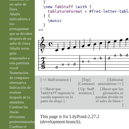
}
un salto de
\new
TabStaff
\with
{
línea
tablatureFormat
=
#
fret-letter-tabl
Añadir
}
{
indicadores a
\music
los
}
pentagramas
>>
que se dividen
después de un
salto de línea
Añadir notas
guía
orquestales a
una partitura
vocal
Numeración
de compases
[
<< Staff notation
]
[
Top
]
[
Editorial
alternativa
[
Contents
]
annotations >>
]
Indicación de
[
< Hacer que
[
Up: Staff
[
Hacer que los
tesitura
imprima la
notation
]
glissandos se
TabStaff
cuerda superior en la
puedan dividir en
después de la
parte de abajo
]
el salto de línea >
armadura
]
Cambiar las
líneas
This page is for LilyPond-2.27.2
divisorias
(development-branch).
predeterminadas
Cambiar el