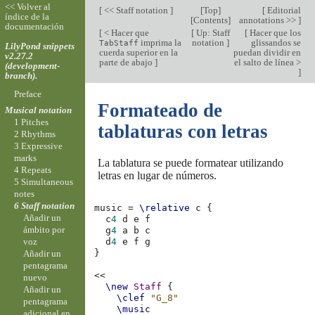
<< Volver al
[
<< Staff notation
]
[
Top
]
[
Editorial
índice de la
[
Contents
]
annotations >>
]
documentación
[
< Hacer que
[
Up: Staff
[
Hacer que los
imprima la
notation
]
glissandos se
TabStaff
LilyPond snippets
cuerda superior en la
puedan dividir en
v2.27.2
parte de abajo
]
el salto de línea >
(development-
]
branch).
Preface
Formateado de
Musical notation
1 Pitches
tablaturas con letras
2 Rhythms
3 Expressive
marks
La tablatura se puede formatear utilizando
4 Repeats
letras en lugar de números.
5 Simultaneous
notes
6 Staff notation
music
=
\relative
c
{
Añadir un
c
4
d
e
f
ámbito por
g
4
a
b
c
voz
d
4
e
f
g
}
Añadir un
pentagrama
<<
nuevo
\new
Staff
{
Añadir un
\clef
"G_8"
pentagrama
\music
adicional en