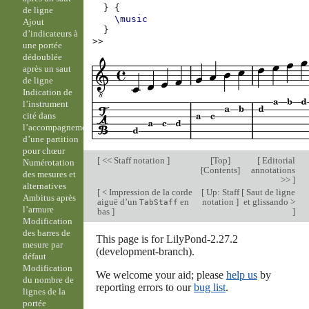
}
{
de ligne
\music
Ajout
}
d’indicateurs à
>>
une portée
dédoublée
après un saut
de ligne
Indication de
l’instrument
cité dans
l’accompagnement
d’une partition
pour chœur
[
<< Staff notation
]
[
Top
]
[
Editorial
Numérotation
[
Contents
]
annotations
des mesures et
>>
]
alternatives
[
< Impression de la corde
[
Up: Staff
[
Saut de ligne
Ambitus après
aiguë d’un
en
notation
]
et glissando >
TabStaff
l’armure
bas
]
]
Modification
des barres de
This page is for LilyPond-2.27.2
mesure par
(development-branch).
défaut
Modification
We welcome your aid; please
help us
by
du nombre de
reporting errors to our
bug list
.
lignes de la
portée