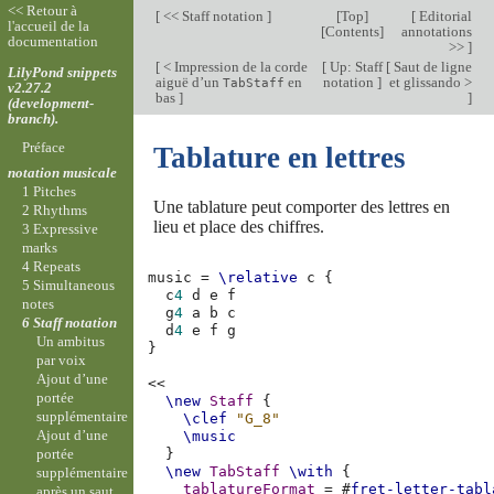
<< Retour à
[
<< Staff notation
]
[
Top
]
[
Editorial
l'accueil de la
[
Contents
]
annotations
documentation
>>
]
[
< Impression de la corde
[
Up: Staff
[
Saut de ligne
LilyPond snippets
aiguë d’un
en
notation
]
et glissando >
TabStaff
v2.27.2
bas
]
]
(development-
branch).
Préface
Tablature en lettres
notation musicale
1 Pitches
Une tablature peut comporter des lettres en
2 Rhythms
lieu et place des chiffres.
3 Expressive
marks
4 Repeats
music
=
\relative
c
{
5 Simultaneous
c
4
d
e
f
notes
g
4
a
b
c
6 Staff notation
d
4
e
f
g
Un ambitus
}
par voix
Ajout d’une
<<
portée
\new
Staff
{
supplémentaire
\clef
"G_8"
Ajout d’une
\music
portée
}
\new
TabStaff
\with
{
supplémentaire
tablatureFormat
=
#
fret-letter-tabl
après un saut