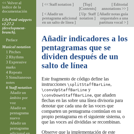
<< Volver al
[
<< Staff notation
]
[
Top
]
[
Editorial
índice de la
[
Contents
]
annotations >>
]
documentación
[
< Añadir un
[
Up: Staff
[
Añadir notas guía
pentagrama adicional
notation
]
orquestales a una
LilyPond snippets
en un salto de línea
]
partitura vocal >
]
v2.27.2
(development-
branch).
Añadir indicadores a los
Preface
pentagramas que se
Musical notation
1 Pitches
dividen después de un
2 Rhythms
3 Expressive
salto de línea
marks
4 Repeats
5 Simultaneous
Este fragmento de código define las
notes
instrucciones
,
\splitStaffBarLine
6 Staff notation
y
\convUpStaffBarLine
Añadir un
, que añaden
\convDownStaffBarLine
ámbito por
flechas en las sobre una línea divisoria para
voz
denotar que cada una de las voces que
Añadir un
comparten un pentagrama continúan en su
pentagrama
propio pentagrama en el siguiente sistema, o
nuevo
que las voces así divididas se recombinan.
Añadir un
pentagrama
Observe que la implementación de este
adicional en