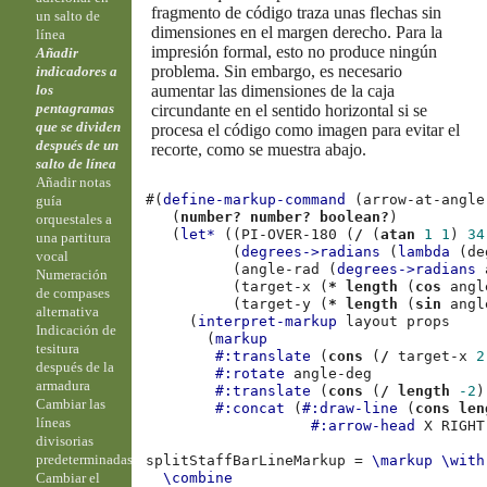
fragmento de código traza unas flechas sin
un salto de
dimensiones en el margen derecho. Para la
línea
impresión formal, esto no produce ningún
Añadir
problema. Sin embargo, es necesario
indicadores a
aumentar las dimensiones de la caja
los
pentagramas
circundante en el sentido horizontal si se
que se dividen
procesa el código como imagen para evitar el
después de un
recorte, como se muestra abajo.
salto de línea
Añadir notas
#(
define-markup-command
(
arrow-at-angle
guía
(
number?
number?
boolean?
)
orquestales a
(
let*
((
PI-OVER-180
(
/
(
atan
1
1
)
34
una partitura
(
degrees->radians
(
lambda
(
de
vocal
(
angle-rad
(
degrees->radians
Numeración
(
target-x
(
*
length
(
cos
angl
de compases
(
target-y
(
*
length
(
sin
angl
alternativa
(
interpret-markup
layout
props
Indicación de
(
markup
tesitura
#:translate
(
cons
(
/
target-x
2
después de la
#:rotate
angle-deg
armadura
#:translate
(
cons
(
/
length
-2
)
Cambiar las
#:concat
(
#:draw-line
(
cons
len
líneas
#:arrow-head
X
RIGHT
divisorias
predeterminadas
splitStaffBarLineMarkup
=
\markup
\with
Cambiar el
\combine