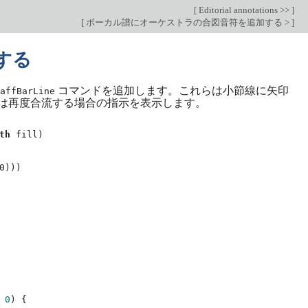
[
Editorial annotations >>
]
[
ボーカル譜にオーケストラの合図音符を追加する >
]
する
コマンドを追加します。これらは小節線に矢印
affBarLine
は再度合流する場合の指示を表示します。
th
fill
)
0
)))
0
)
{