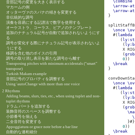
\combine
音部記号の変更を大きく表示する
\arrow-at
マカームの例
\arrow-at
オッターヴァのスパナの傾きを変更する
}
非伝統的な調号
演奏を容易にする記譜法で数字を使用する
splitStaffB
オーケストラ、コーラス、ピアノのテンプレート
\once
\ov
追加のナチュラル記号が自動で追加されないようにす
#(
lambda
る
(
ly:st
調号が変化する際にナチュラル記号が表示されないよ
(
ly:b
うにする
X
RIG
移調を含む他のボイスの引用
(
grob
調号の取り消し表示を新たな調号から離す
0
))
Transposing pitches with minimum accidentals (“smart”
\break
transpose)
}
Turkish Makam example
convDownSta
音部記号のプロパティを調整する
\once
\ov
Using \autoChange with more than one voice
#(
lambda
2 Rhythms
(
ly:st
Adding beams, slurs, ties, etc., when using tuplet and non-
(
ly:b
tuplet rhythms
X
RIG
ドラム パートを追加する
(
grob
装飾音符のスペースを調整する
\ma
小節番号を揃える
\
二全音符を変更する
}#}
0
))
Appoggiatura or grace note before a bar line
\break
自動的な連桁細分