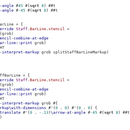
-angle
#
45
#(
sqrt
8
)
#
#t
-angle
#
-45
#(
sqrt
8
)
#
#t
arLine
=
{
erride
Staff
.
BarLine
.
stencil
=
(
grob
)
encil-combine-at-edge
ar-line::print
grob
)
HT
-interpret-markup
grob
splitStaffBarLineMarkup
)
ffBarLine
=
{
erride
Staff
.
BarLine
.
stencil
=
(
grob
)
encil-combine-at-edge
ar-line::print
grob
)
HT
-interpret-markup
grob
#{
rkup\with-dimensions
#
'
(
0
.
0
)
#
'
(
0
.
0
)
{
translate
#
'
(
0
.
-.13
)
\arrow-at-angle
#
-45
#(
sqrt
8
)
#
#t
)