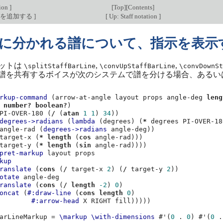
tion
]
[
Top
][
Contents
]
譜を追加する
]
[
Up: Staff notation
]
に分かれる譜について、指示を表示
ットは
,
,
\splitStaffBarLine
\convUpStaffBarLine
\convDownSt
譜を共有するボイスが次のシステムで譜を分ける場合、あるい
rkup-command
(
arrow-at-angle
layout
props
angle-deg
leng
number?
boolean?
)
PI-OVER-180
(
/
(
atan
1
1
)
34
))
degrees->radians
(
lambda
(
degrees
)
(
*
degrees
PI-OVER-18
angle-rad
(
degrees->radians
angle-deg
))
target-x
(
*
length
(
cos
angle-rad
)))
target-y
(
*
length
(
sin
angle-rad
))))
pret-markup
layout
props
kup
ranslate
(
cons
(
/
target-x
2
)
(
/
target-y
2
))
otate
angle-deg
ranslate
(
cons
(
/
length
-2
)
0
)
oncat
(
#:draw-line
(
cons
length
0
)
#:arrow-head
X
RIGHT
fill
)))))
arLineMarkup
=
\markup
\with-dimensions
#
'
(
0
.
0
)
#
'
(
0
.