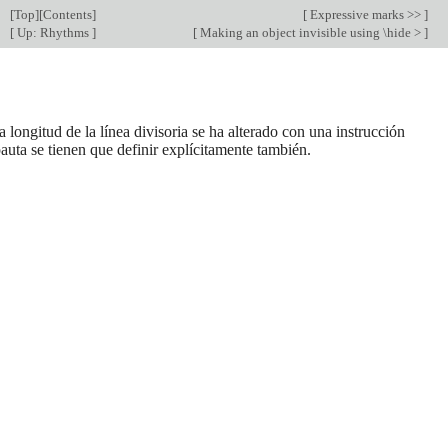
[
Top
][
Contents
]
[
Expressive marks >>
]
[
Up: Rhythms
]
[
Making an object invisible using \hide >
]
La longitud de la línea divisoria se ha alterado con una instrucción
auta se tienen que definir explícitamente también.