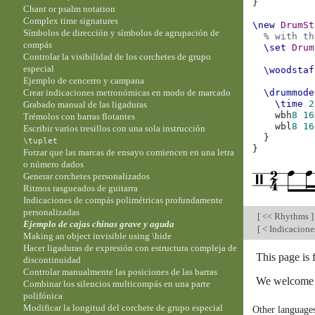
}
Chant or psalm notation
Complex time signatures
\new
DrumSt
Símbolos de dirección y símbolos de agrupación de
% with th
compás
\set
Drum
Controlar la visibilidad de los corchetes de grupo
especial
\woodstaf
Ejemplo de cencerro y campana
Crear indicaciones metronómicas en modo de marcado
\drummode
\time
2
Grabado manual de las ligaduras
wbh
8
16
Trémolos con barras flotantes
wbl
8
16
Escribir varios tresillos con una sola instrucción
}
\tuplet
}
Forzar que las marcas de ensayo comiencen en una letra
o número dados
Generar corchetes personalizados
Ritmos rasgueados de guitarra
Indicaciones de compás polimétricas profundamente
personalizadas
[
<< Rhythms
]
Ejemplo de cajas chinas grave y aguda
[
< Indicacione
Making an object invisible using \hide
Hacer ligaduras de expresión con estructura compleja de
This page is
discontinuidad
Controlar manualmente las posiciones de las barras
We welcome y
Combinar los silencios multicompás en una parte
polifónica
Modificar la longitud del corchete de grupo especial
Other language