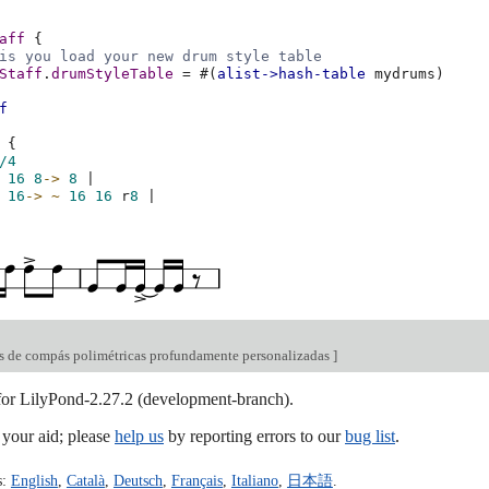
aff
{
is you load your new drum style table
Staff
.
drumStyleTable
=
#(
alist->hash-table
mydrums
)
f
{
/4
16
8
->
8
|
16
->
~
16
16
r
8
|
s de compás polimétricas profundamente personalizadas
]
 for LilyPond-2.27.2 (development-branch).
our aid; please
help us
by reporting errors to our
bug list
.
s:
English
,
Català
,
Deutsch
,
Français
,
Italiano
,
日本語
.