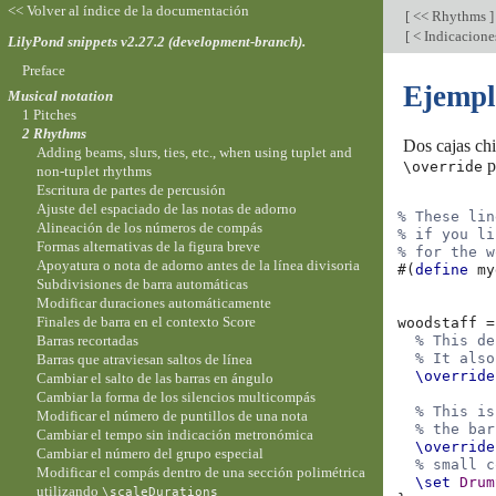
<< Volver al índice de la documentación
[
<< Rhythms
]
[
< Indicacione
LilyPond snippets v2.27.2 (development-branch).
Preface
Ejempl
Musical notation
1 Pitches
2 Rhythms
Dos cajas chi
Adding beams, slurs, ties, etc., when using tuplet and
p
\override
non-tuplet rhythms
Escritura de partes de percusión
Ajuste del espaciado de las notas de adorno
% These lin
Alineación de los números de compás
% if you li
Formas alternativas de la figura breve
% for the w
Apoyatura o nota de adorno antes de la línea divisoria
#(
define
my
Subdivisiones de barra automáticas
Modificar duraciones automáticamente
Finales de barra en el contexto Score
woodstaff
=
Barras recortadas
% This de
% It also
Barras que atraviesan saltos de línea
\override
Cambiar el salto de las barras en ángulo
Cambiar la forma de los silencios multicompás
% This is
Modificar el número de puntillos de una nota
% the bar
Cambiar el tempo sin indicación metronómica
\override
Cambiar el número del grupo especial
% small c
Modificar el compás dentro de una sección polimétrica
\set
Drum
utilizando
\scaleDurations