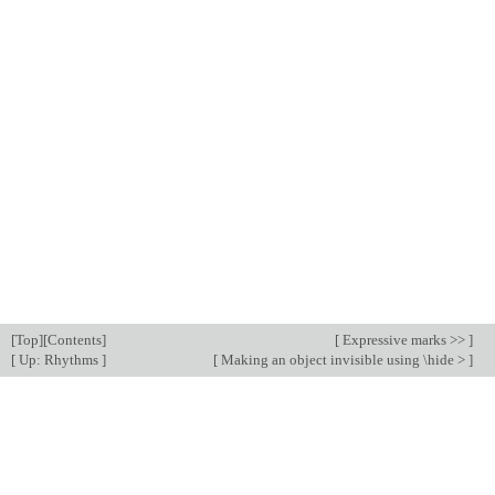
[
Top
][
Contents
]
[
Expressive marks >>
]
[
Up: Rhythms
]
[
Making an object invisible using \hide >
]