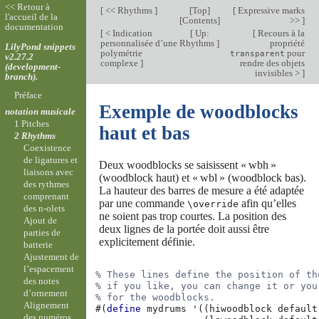
<< Retour à
[
<< Rhythms
]
[
Top
]
[
Expressive marks
l'accueil de la
[
Contents
]
>>
]
documentation
[
< Indication
[
Up:
[
Recours à la
personnalisée d’une
Rhythms
]
propriété
LilyPond snippets
polymétrie
pour
transparent
v2.27.2
complexe
]
rendre des objets
(development-
invisibles >
]
branch).
Préface
Exemple de woodblocks
notation musicale
1 Pitches
haut et bas
2 Rhythms
Coexistence
de ligatures et
Deux woodblocks se saisissent « wbh »
liaisons avec
(woodblock haut) et « wbl » (woodblock bas).
des rythmes
La hauteur des barres de mesure a été adaptée
comprenant
par une commande
afin qu’elles
\override
des n-olets
ne soient pas trop courtes. La position des
Ajout de
deux lignes de la portée doit aussi être
parties de
explicitement définie.
batterie
Ajustement de
l’espacement
% These lines define the position of th
des notes
% if you like, you can change it or you
d’ornement
% for the woodblocks.
Alignement
#(
define
mydrums
'
((
hiwoodblock
default
des numéros