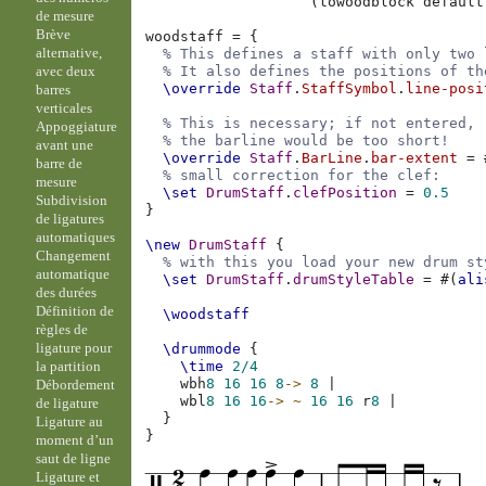
(
lowoodblock
default
de mesure
Brève
woodstaff
=
{
alternative,
% This defines a staff with only two 
avec deux
% It also defines the positions of th
\override
Staff
.
StaffSymbol
.
line-posi
barres
verticales
% This is necessary; if not entered,
Appoggiature
% the barline would be too short!
avant une
\override
Staff
.
BarLine
.
bar-extent
=
barre de
% small correction for the clef:
mesure
\set
DrumStaff
.
clefPosition
=
0.5
Subdivision
}
de ligatures
automatiques
\new
DrumStaff
{
Changement
% with this you load your new drum st
automatique
\set
DrumStaff
.
drumStyleTable
=
#(
ali
des durées
Définition de
\woodstaff
règles de
ligature pour
\drummode
{
la partition
\time
2/4
wbh
8
16
16
8
->
8
|
Débordement
wbl
8
16
16
->
~
16
16
r
8
|
de ligature
}
Ligature au
}
moment d’un
saut de ligne
Ligature et