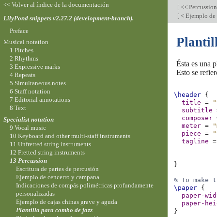
<< Volver al índice de la documentación
[
<< Percussio
[
< Ejemplo de 
LilyPond snippets v2.27.2 (development-branch).
Preface
Plantil
Musical notation
1 Pitches
2 Rhythms
Ésta es una p
3 Expressive marks
Esto se refie
4 Repeats
5 Simultaneous notes
6 Staff notation
\header
{
7 Editorial annotations
title
=
"
8 Text
subtitle
composer
Specialist notation
meter
=
"
9 Vocal music
piece
=
"
10 Keyboard and other multi-staff instruments
tagline
=
11 Unfretted string instruments
12 Fretted string instruments
13 Percussion
}
Escritura de partes de percusión
Ejemplo de cencerro y campana
% To make t
Indicaciones de compás polimétricas profundamente
\paper
{
personalizadas
paper-wid
Ejemplo de cajas chinas grave y aguda
paper-hei
Plantilla para combo de jazz
}