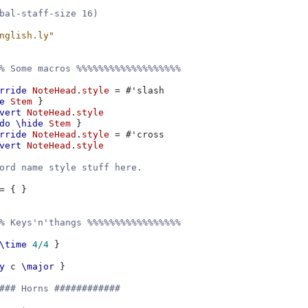
bal-staff-size 16)
nglish.ly"
% Some macros %%%%%%%%%%%%%%%%%%%
rride
NoteHead
.
style
=
#
'slash
e
Stem
}
vert
NoteHead
.
style
do
\hide
Stem
}
rride
NoteHead
.
style
=
#
'cross
vert
NoteHead
.
style
ord name style stuff here.
=
{
}
% Keys'n'thangs %%%%%%%%%%%%%%%%%
\time
4/4
}
y
c
\major
}
### Horns ############