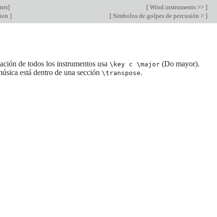
nts
]
[
Wind instruments >>
]
sion
]
[
Símbolos de golpes de percusión >
]
tación de todos los instrumentos usa
(Do mayor).
\key c \major
 música está dentro de una sección
.
\transpose