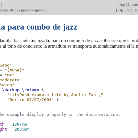
n
]
[
Top
][
Conte
cajas chinas grave y aguda
]
[
Up: Percus
la para combo de jazz
lantilla bastante avanzada, para un conjunto de jazz. Observe que la no
re al tono de concierto; la armadura se transporta automáticamente si la
Song"
=
"(tune)"
=
"Me"
moderato"
Swing"
\markup
\column
{
"LilyPond example file by Amelie Zapf,"
"Berlin 07/07/2003"
}
he example display properly in the documentation.
th
=
130\mm
ght
=
205\mm