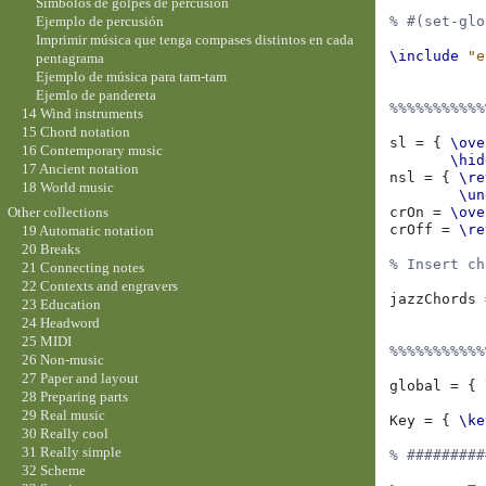
Símbolos de golpes de percusión
Ejemplo de percusión
% #(set-glo
Imprimir música que tenga compases distintos en cada
\include
"e
pentagrama
Ejemplo de música para tam-tam
Ejemlo de pandereta
%%%%%%%%%%%
14 Wind instruments
15 Chord notation
sl
=
{
\ove
16 Contemporary music
\hid
17 Ancient notation
nsl
=
{
\re
18 World music
\un
crOn
=
\ove
Other collections
crOff
=
\re
19 Automatic notation
20 Breaks
% Insert ch
21 Connecting notes
22 Contexts and engravers
jazzChords
23 Education
24 Headword
25 MIDI
%%%%%%%%%%%
26 Non-music
27 Paper and layout
global
=
{
28 Preparing parts
29 Real music
Key
=
{
\ke
30 Really cool
31 Really simple
% #########
32 Scheme