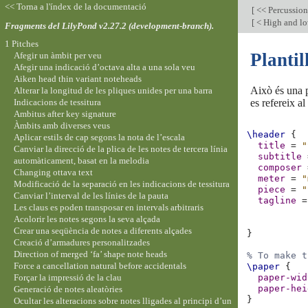
<< Torna a l'índex de la documentació
[
<< Percussio
[
< High and l
Fragments del LilyPond v2.27.2 (development-branch).
1 Pitches
Plantil
Afegir un àmbit per veu
Afegir una indicació d’octava alta a una sola veu
Aiken head thin variant noteheads
Això és una p
Alterar la longitud de les pliques unides per una barra
Indicacions de tessitura
es refereix a
Ambitus after key signature
Àmbits amb diverses veus
\header
{
Aplicar estils de cap segons la nota de l’escala
title
=
"
Canviar la direcció de la plica de les notes de tercera línia
subtitle
automàticament, basat en la melodia
composer
Changing ottava text
meter
=
"
Modificació de la separació en les indicacions de tessitura
piece
=
"
Canviar l’interval de les línies de la pauta
tagline
=
Les claus es poden transposar en intervals arbitraris
Acolorir les notes segons la seva alçada
Crear una seqüència de notes a diferents alçades
}
Creació d’armadures personalitzades
Direction of merged ‘fa’ shape note heads
% To make t
Force a cancellation natural before accidentals
\paper
{
Forçar la impressió de la clau
paper-wid
paper-hei
Generació de notes aleatòries
}
Ocultar les alteracions sobre notes lligades al principi d’un