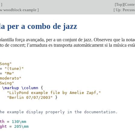
n
]
[
Top
][
Conte
ow woodblock example
]
[
Up: Percus
la per a combo de jazz
lantilla força avançada, per a un conjunt de jazz. Observeu que la notac
l to de concert; l’armadura es transporta automàticament si la música est
Song"
=
"(tune)"
=
"Me"
moderato"
Swing"
\markup
\column
{
"LilyPond example file by Amelie Zapf,"
"Berlin 07/07/2003"
}
he example display properly in the documentation.
th
=
130\mm
ght
=
205\mm