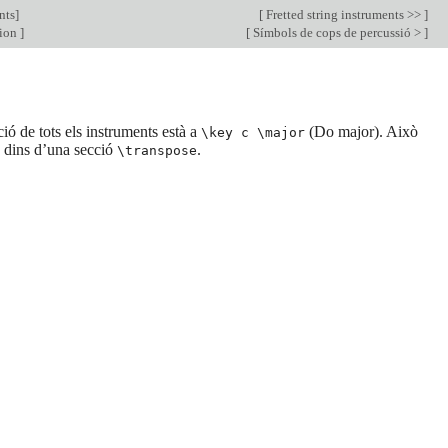
nts
]
[
Fretted string instruments >>
]
sion
]
[
Símbols de cops de percussió >
]
ió de tots els instruments està a
(Do major). Això
\key c \major
à dins d’una secció
.
\transpose