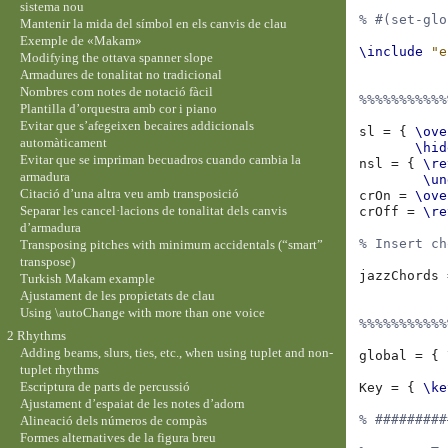
sistema nou
% #(set-glo
Mantenir la mida del símbol en els canvis de clau
Exemple de «Makam»
\include
"e
Modifying the ottava spanner slope
Armadures de tonalitat no tradicional
Nombres com notes de notació fàcil
%%%%%%%%%%%
Plantilla d’orquestra amb cor i piano
Evitar que s’afegeixen becaires addicionals
sl
=
{
\ove
automàticament
\hid
Evitar que se impriman becuadros cuando cambia la
nsl
=
{
\re
armadura
\un
Citació d’una altra veu amb transposició
crOn
=
\ove
Separar les cancel·lacions de tonalitat dels canvis
crOff
=
\re
d’armadura
% Insert ch
Transposing pitches with minimum accidentals (“smart”
transpose)
jazzChords
Turkish Makam example
Ajustament de les propietats de clau
Using \autoChange with more than one voice
%%%%%%%%%%%
2 Rhythms
Adding beams, slurs, ties, etc., when using tuplet and non-
global
=
{
tuplet rhythms
Escriptura de parts de percussió
Key
=
{
\ke
Ajustament d’espaiat de les notes d’adorn
% #########
Alineació dels números de compàs
Formes alternatives de la figura breu