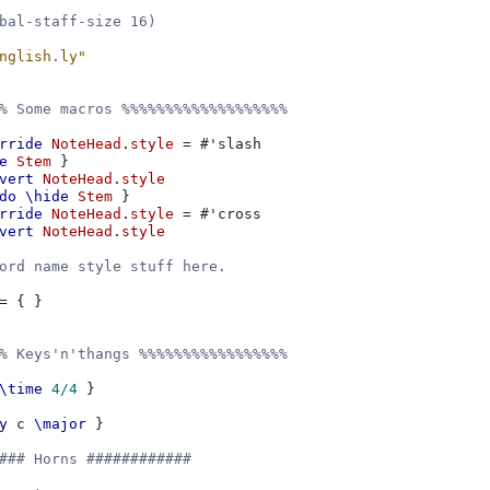
bal-staff-size 16)
nglish.ly"
% Some macros %%%%%%%%%%%%%%%%%%%
rride
NoteHead
.
style
=
#
'slash
e
Stem
}
vert
NoteHead
.
style
do
\hide
Stem
}
rride
NoteHead
.
style
=
#
'cross
vert
NoteHead
.
style
ord name style stuff here.
=
{
}
% Keys'n'thangs %%%%%%%%%%%%%%%%%
\time
4/4
}
y
c
\major
}
### Horns ############